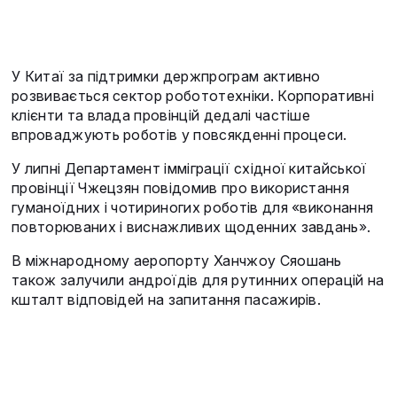
У Китаї за підтримки держпрограм активно
розвивається сектор робототехніки. Корпоративні
клієнти та влада провінцій дедалі частіше
впроваджують роботів у повсякденні процеси.
У липні Департамент імміграції східної китайської
провінції Чжецзян повідомив про використання
гуманоїдних і чотириногих роботів для «виконання
повторюваних і виснажливих щоденних завдань».
В міжнародному аеропорту Ханчжоу Сяошань
також залучили андроїдів для рутинних операцій на
кшталт відповідей на запитання пасажирів.