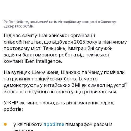
Робот Unitree, помічений на імміграційному контролі в Ханчжоу.
Джерело: SCMP.
Під час саміту Шанхайської організації
співробітництва, що відбувся 2025 року в північному
портовому місті Тяньцзінь, імміграційні служби
задіяли багатомовного робота від пекінської
компанії iBen Intelligence.
На вулицях Шеньчженя, Шанхаю та Ченду помічали
патрульних поліцейських ботів. Їх часто
демонструють у китайських ЗМІ як символ індустрії
втіленого штучного інтелекту, що розвивається.
У КНР активно проводять різні змагання серед
роботів:
у квітні боти
пробігли
півмарафон разом із
людьми;