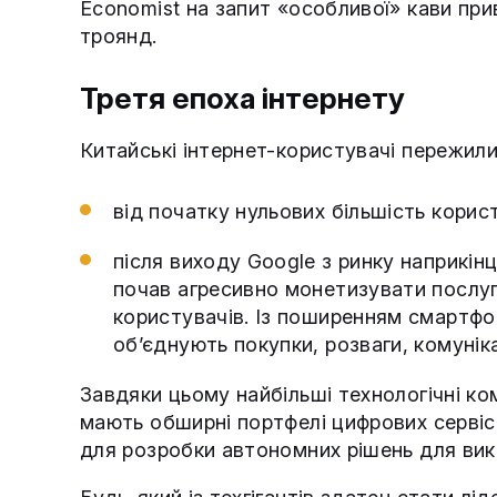
Economist на запит «особливої» кави при
троянд.
Третя епоха інтернету
Китайські інтернет-користувачі пережили
від початку нульових більшість кори
після виходу Google з ринку наприкінц
почав агресивно монетизувати послу
користувачів. Із поширенням смартфон
об’єднують покупки, розваги, комуніка
Завдяки цьому найбільші технологічні ком
мають обширні портфелі цифрових сервісі
для розробки автономних рішень для вик