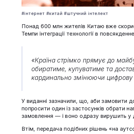
#інтернет
#китай
#штучний інтелект
Понад 600 млн жителів Китаю вже скорис
Темпи інтеграції технології в повсякден
«Країна стрімко прямує до майбу
обиратиме, купуватиме та достав
кардинально змінюючи цифрову е
У виданні зазначили, що, аби замовити д
попросити один із застосунків обрати на
замовлення — і воно одразу вирушить у 
Втім, передача подібних рішень «на аутс