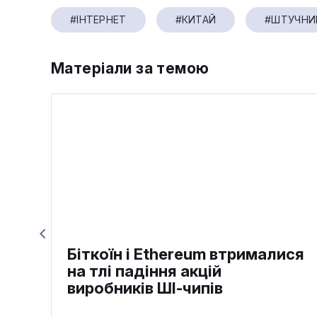
#ІНТЕРНЕТ
#КИТАЙ
#ШТУЧНИЙ
Матеріали за темою
Біткоїн і Ethereum втрималися
на тлі падіння акцій
виробників ШІ-чипів