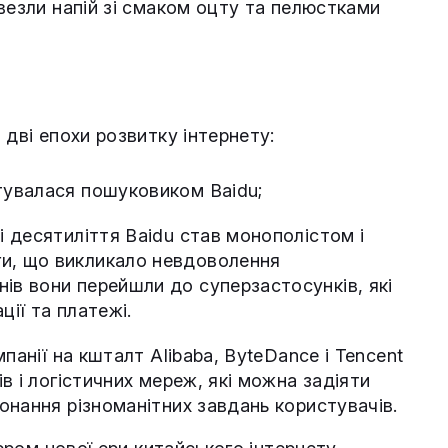
везли напій зі смаком оцту та пелюстками
 дві епохи розвитку інтернету:
стувалася пошуковиком Baidu;
і десятиліття Baidu став монополістом і
ги, що викликало невдоволення
ів вони перейшли до суперзастосунків, які
ції та платежі.
панії на кшталт Alibaba, ByteDance і Tencent
в і логістичних мереж, які можна задіяти
онання різноманітних завдань користувачів.