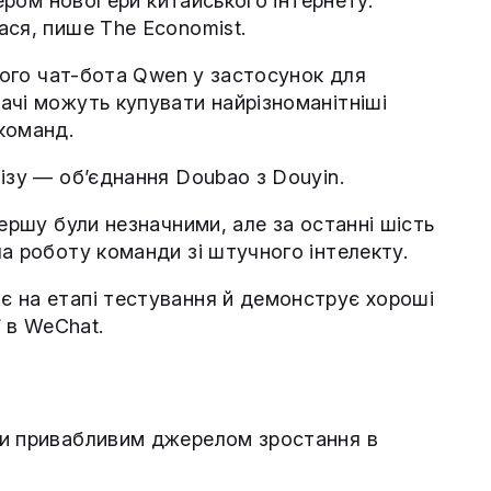
дером нової ери китайського інтернету.
ася, пише The Economist.
свого чат-бота Qwen у застосунок для
ачі можуть купувати найрізноманітніші
команд.
ізу — об’єднання Doubao з Douyin.
першу були незначними, але за останні шість
а роботу команди зі штучного інтелекту.
є на етапі тестування й демонструє хороші
ї в WeChat.
ти привабливим джерелом зростання в
.