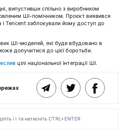
дні, випустивши спільно з виробником
новленим ШІ-помічником. Проєкт виявився
a і Tencent заблокували йому доступ до
ових ШІ-моделей, які буде вбудовано в
може долучитися до цієї боротьби.
еслив
цілі національної інтеграції ШІ.
мережах
діліть її та натисніть CTRL+ENTER