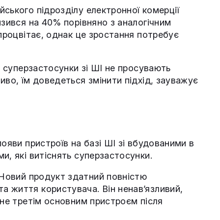
ського підрозділу електронної комерції
изився на 40% порівняно з аналогічним
 процвітає, однак це зростання потребує
і суперзастосунки зі ШІ не просувають
иво, їм доведеться змінити підхід, зауважує
появи пристроїв на базі ШІ зі вбудованими в
и, які витіснять суперзастосунки.
Новий продукт здатний повністю
 життя користувача. Він ненав’язливий,
ане третім основним пристроєм після