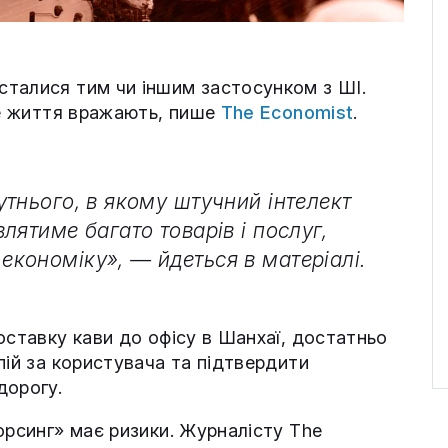
талися тим чи іншим застосунком з ШІ.
не життя вражають, пише
The Economist
.
тнього, в якому штучний інтелект
лятиме багато товарів і послуг,
кономіку», — йдеться в матеріалі.
оставку кави до офісу в Шанхаї, достатньо
пій за користувача та підтвердити
дорогу.
орсинг» має ризики. Журналісту The