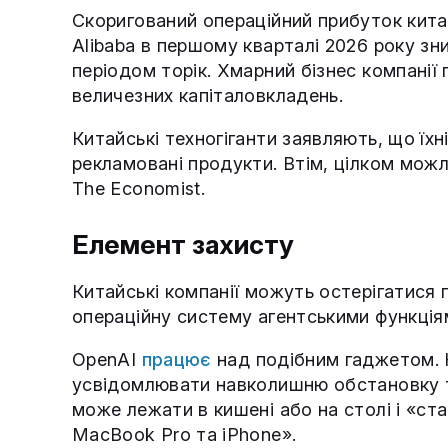
Скоригований операційний прибуток китай
Alibaba в першому кварталі 2026 року зн
періодом торік. Хмарний бізнес компанії
величезних капіталовкладень.
Китайські техногіганти заявляють, що їхн
рекламовані продукти. Втім, цілком можл
The Economist.
Елемент захисту
Китайські компанії можуть остерігатися 
операційну систему агентськими функціям
OpenAI
працює
над подібним гаджетом. 
усвідомлювати навколишню обстановку та
може лежати в кишені або на столі і «ст
MacBook Pro та iPhone».