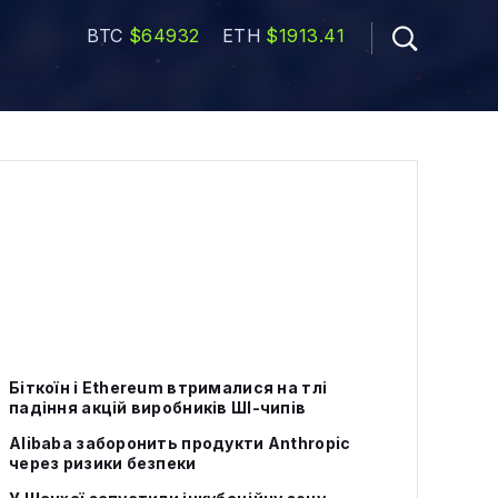
BTC
$64932
ETH
$1913.41
Біткоїн і Ethereum втрималися на тлі
падіння акцій виробників ШІ-чипів
Alibaba заборонить продукти Anthropic
через ризики безпеки