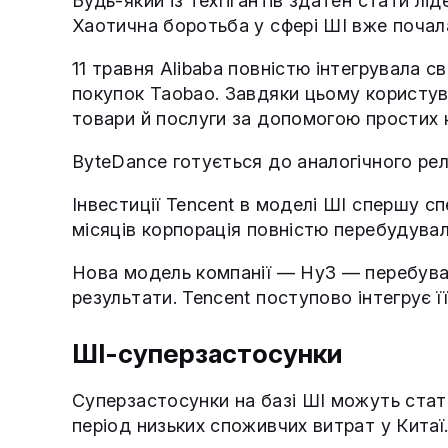
Будь-який із техгігантів здатен стати лі
Хаотична боротьба у сфері ШІ вже почал
11 травня Alibaba повністю інтегрувала 
покупок Taobao. Завдяки цьому користув
товари й послуги за допомогою простих 
ByteDance готується до аналогічного рел
Інвестиції Tencent в моделі ШІ спершу с
місяців корпорація повністю перебудувал
Нова модель компанії — Hy3 — перебува
результати. Tencent поступово інтегрує ї
ШІ-суперзастосунки
Суперзастосунки на базі ШІ можуть ста
період низьких споживчих витрат у Китаї