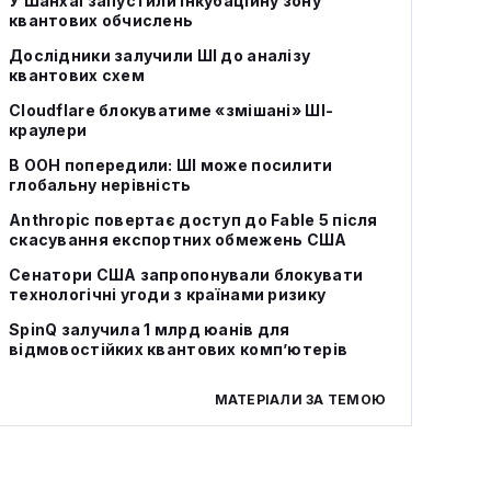
У Шанхаї запустили інкубаційну зону
квантових обчислень
Дослідники залучили ШІ до аналізу
квантових схем
Cloudflare блокуватиме «змішані» ШІ-
краулери
В ООН попередили: ШІ може посилити
глобальну нерівність
Anthropic повертає доступ до Fable 5 після
скасування експортних обмежень США
Сенатори США запропонували блокувати
технологічні угоди з країнами ризику
SpinQ залучила 1 млрд юанів для
відмовостійких квантових комп’ютерів
МАТЕРІАЛИ ЗА ТЕМОЮ