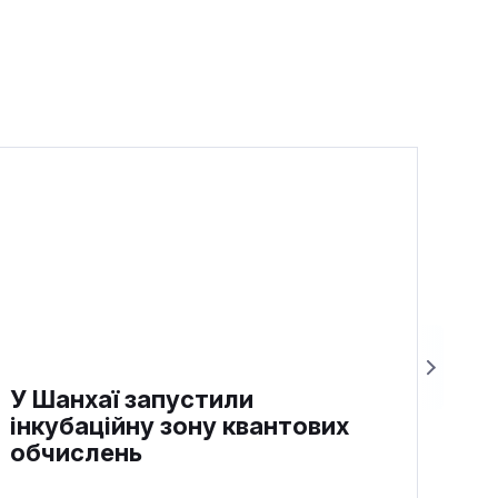
У Шанхаї запустили
інкубаційну зону квантових
обчислень