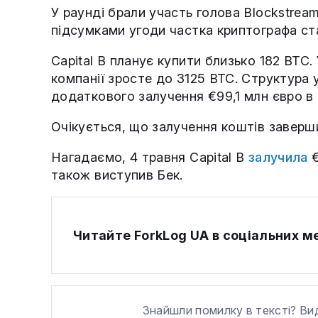
У раунді брали участь голова Blockstre
підсумками угоди частка криптографа с
Capital B планує купити близько 182 BTC.
компанії зросте до 3125 BTC. Структура
додаткового залучення €99,1 млн євро в
Очікується, що залучення коштів заверши
Нагадаємо, 4 травня Capital B
залучила
€
також виступив Бек.
Читайте ForkLog UA в соціальних 
Знайшли помилку в тексті? Ви