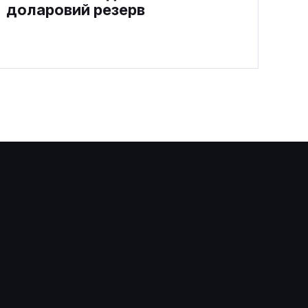
доларовий резерв
Strategy придбала 1550 BTC
на $101 млн