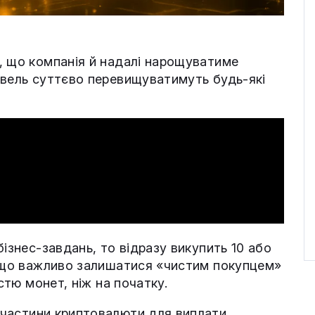
, що компанія й надалі нарощуватиме
івель суттєво перевищуватимуть будь-які
бізнес-завдань, то відразу викупить 10 або
, що важливо залишатися «чистим покупцем»
стю монет, ніж на початку.
частини криптовалюти для виплати