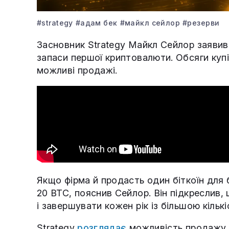
#strategy
#адам бек
#майкл сейлор
#резерви
Засновник Strategy Майкл Сейлор заявив
запаси першої криптовалюти. Обсяги куп
можливі продажі.
Якщо фірма й продасть один біткоїн для 
20 BTC, пояснив Сейлор. Він підкреслив
і завершувати кожен рік із більшою кількі
Strategy
розглядає
можливість продажу 