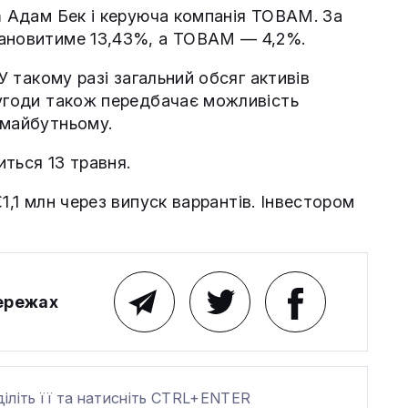
am Адам Бек і керуюча компанія TOBAM. За
тановитиме 13,43%, а TOBAM — 4,2%.
 У такому разі загальний обсяг активів
 угоди також передбачає можливість
 майбутньому.
ться 13 травня.
1,1 млн через випуск варрантів. Інвестором
мережах
діліть її та натисніть CTRL+ENTER