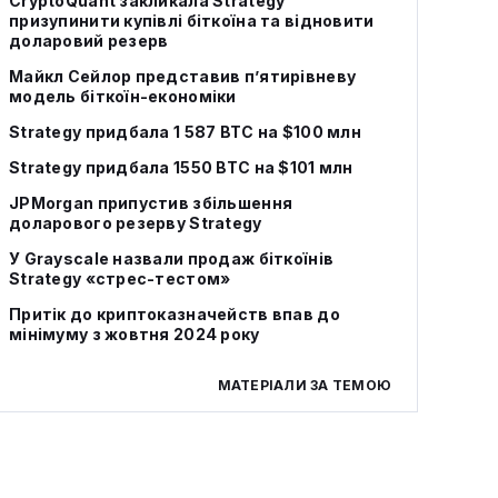
CryptoQuant закликала Strategy
призупинити купівлі біткоїна та відновити
доларовий резерв
Майкл Сейлор представив п’ятирівневу
модель біткоїн-економіки
Strategy придбала 1 587 BTC на $100 млн
Strategy придбала 1550 BTC на $101 млн
JPMorgan припустив збільшення
доларового резерву Strategy
У Grayscale назвали продаж біткоїнів
Strategy «стрес-тестом»
Притік до криптоказначейств впав до
мінімуму з жовтня 2024 року
МАТЕРІАЛИ ЗА ТЕМОЮ