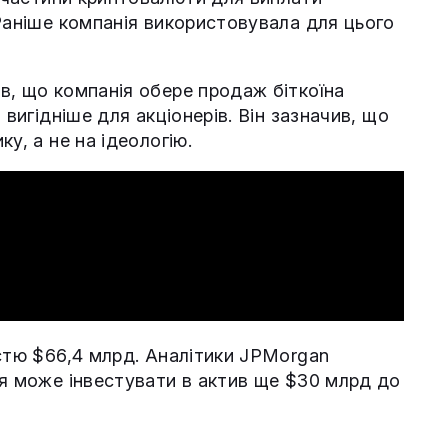
Раніше компанія використовувала для цього
в, що компанія обере продаж біткоїна
 вигідніше для акціонерів. Він зазначив, що
у, а не на ідеологію.
істю $66,4 млрд. Аналітики JPMorgan
ія може інвестувати в актив ще $30 млрд до