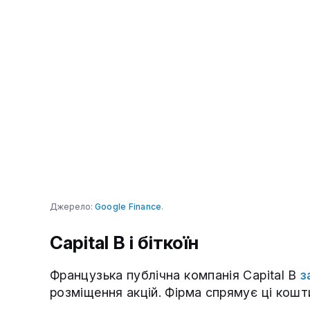
Джерело:
Google Finance
.
Capital B і біткоїн
Французька публічна компанія Capital B
з
розміщення акцій. Фірма спрямує ці кошт