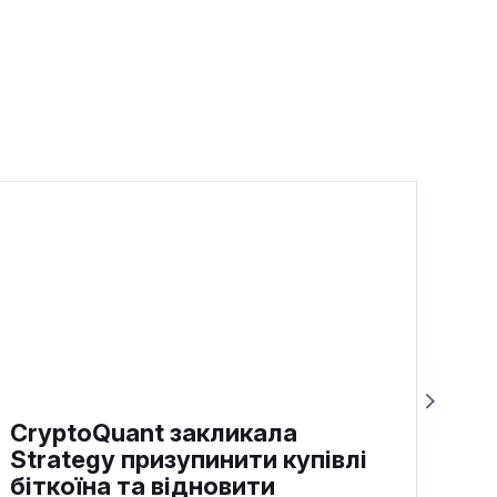
CryptoQuant закликала
Strategy призупинити купівлі
біткоїна та відновити