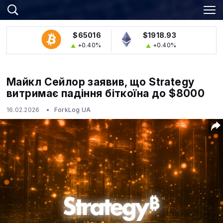
$65016
$1918.93
+0.40%
+0.40%
Майкл Сейлор заявив, що Strategy
витримає падіння біткоїна до $8000
16.02.2026
ForkLog UA