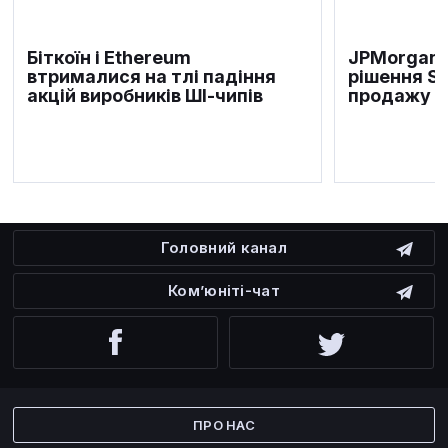
Біткоїн і Ethereum
JPMorgan 
втрималися на тлі падіння
рішення S
акцій виробників ШІ-чипів
продажу б
Головний канал
Ком’юніті-чат
Facebook
Twitter
ПРО НАС