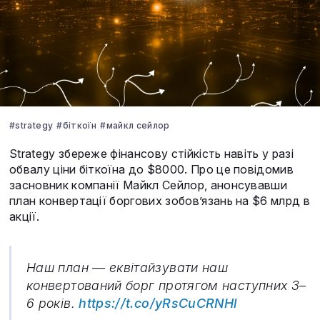
#strategy
#біткоїн
#майкл сейлор
Strategy збереже фінансову стійкість навіть у разі
обвалу ціни біткоїна до $8000. Про це повідомив
засновник компанії Майкл Сейлор, анонсувавши
план конвертації боргових зобов’язань на $6 млрд в
акції.
Наш план — еквітайзувати наш
конвертований борг протягом наступних 3–
6 років.
https://t.co/yRsCuCRNHl