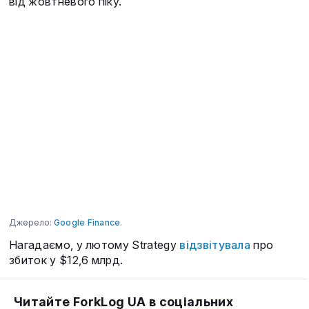
від жовтневого піку.
Джерело:
Google Finance
.
Нагадаємо, у лютому Strategy
відзвітувала
про
збиток у $12,6 млрд.
Читайте ForkLog UA в соціальних