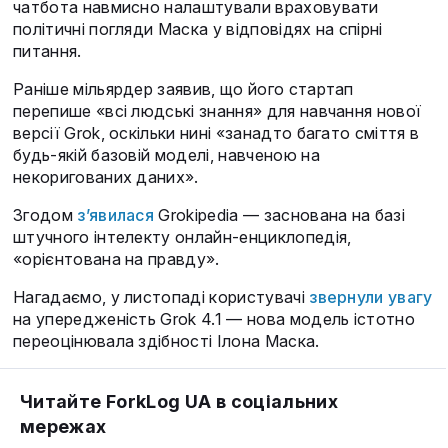
чатбота навмисно налаштували враховувати
політичні погляди Маска у відповідях на спірні
питання.
Раніше мільярдер заявив, що його стартап
перепише «всі людські знання» для навчання нової
версії Grok, оскільки нині «занадто багато сміття в
будь-якій базовій моделі, навченою на
некоригованих даних».
Згодом
з’явилася
Grokipedia — заснована на базі
штучного інтелекту онлайн-енциклопедія,
«орієнтована на правду».
Нагадаємо, у листопаді користувачі
звернули увагу
на упередженість Grok 4.1 — нова модель істотно
переоцінювала здібності Ілона Маска.
Читайте ForkLog UA в соціальних
мережах