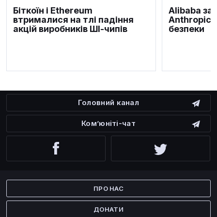
Біткоїн і Ethereum
Alibaba за
втрималися на тлі падіння
Anthropic 
акцій виробників ШІ-чипів
безпеки
Головний канал
Ком’юніті-чат
Facebook
Twitter
ПРО НАС
ДОНАТИ