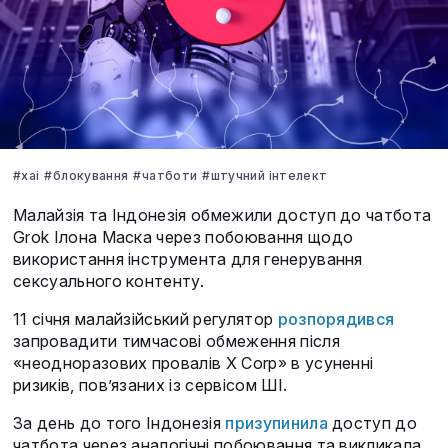
#xai
#блокування
#чатботи
#штучний інтелект
Малайзія та Індонезія обмежили доступ до чатбота
Grok Ілона Маска через побоювання щодо
використання інструмента для генерування
сексуального контенту.
11 січня малайзійський регулятор
розпорядився
запровадити тимчасові обмеження після
«неодноразових провалів X Corp» в усуненні
ризиків, пов’язаних із сервісом ШІ.
За день до того Індонезія
призупинила
доступ до
чатбота через аналогічні побоювання та викликала