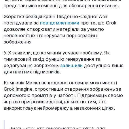
представників компанії для обговорення питання.
Жорстка реакція країн Південно-Східної Азії
послідувала за
повідомленнями
про те, що Grok
дозволяє створювати матеріали за участю
неповнолітніх і генерувати порнографічні
зображення.
У X заявили, що компанія усуває проблему. Як
тимчасовий захід функцію генерування та
редагування зображень
залишили
доступною лише
для платних підписників.
Компанія Маска нещодавно оновила можливості
Grok Imagine, спростивши створення зображень за
допомогою промптів у чатботі. Підприємець своєю
чергою пригрозив відповідальністю тим, хто
використовує нейромережу в незаконних цілях.
Будь-хто, хто використовує Grok для