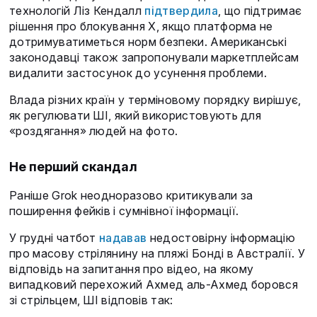
технологій Ліз Кендалл
підтвердила
, що підтримає
рішення про блокування X, якщо платформа не
дотримуватиметься норм безпеки. Американські
законодавці також запропонували маркетплейсам
видалити застосунок до усунення проблеми.
Влада різних країн у терміновому порядку вирішує,
як регулювати ШІ, який використовують для
«роздягання» людей на фото.
Не перший скандал
Раніше Grok неодноразово критикували за
поширення фейків і сумнівної інформації.
У грудні чатбот
надавав
недостовірну інформацію
про масову стрілянину на пляжі Бонді в Австралії. У
відповідь на запитання про відео, на якому
випадковий перехожий Ахмед аль-Ахмед боровся
зі стрільцем, ШІ відповів так: