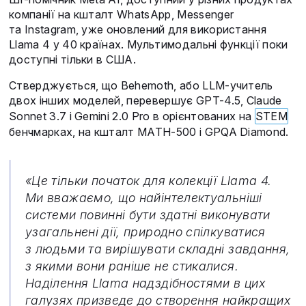
компанії на кшталт WhatsApp, Messenger
та Instagram, уже оновлений для використання
Llama 4 у 40 країнах. Мультимодальні функції поки
доступні тільки в США.
Стверджується, що Behemoth, або LLM-учитель
двох інших моделей, перевершує GPT-4.5, Claude
Sonnet 3.7 і Gemini 2.0 Pro в орієнтованих на
STEM
бенчмарках, на кшталт MATH-500 і GPQA Diamond.
«Це тільки початок для колекції Llama 4.
Ми вважаємо, що найінтелектуальніші
системи повинні бути здатні виконувати
узагальнені дії, природно спілкуватися
з людьми та вирішувати складні завдання,
з якими вони раніше не стикалися.
Наділення Llama надздібностями в цих
галузях призведе до створення найкращих