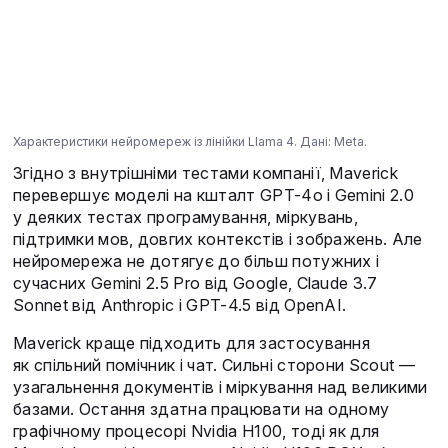
Характеристики нейромереж із лінійки Llama 4. Дані: Meta.
Згідно з внутрішніми тестами компанії, Maverick
перевершує моделі на кшталт GPT-4o і Gemini 2.0
у деяких тестах програмування, міркувань,
підтримки мов, довгих контекстів і зображень. Але
нейромережа не дотягує до більш потужних і
сучасних Gemini 2.5 Pro від Google, Claude 3.7
Sonnet від Anthropic і GPT-4.5 від OpenAI.
Maverick краще підходить для застосування
як спільний помічник і чат. Сильні сторони Scout —
узагальнення документів і міркування над великими
базами. Остання здатна працювати на одному
графічному процесорі Nvidia H100, тоді як для