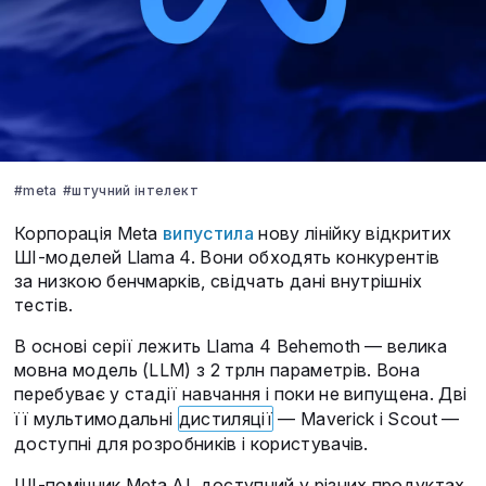
#meta
#штучний інтелект
Корпорація Meta
випустила
нову лінійку відкритих
ШІ-моделей Llama 4. Вони обходять конкурентів
за низкою бенчмарків, свідчать дані внутрішніх
тестів.
В основі серії лежить Llama 4 Behemoth — велика
мовна модель (LLM) з 2 трлн параметрів. Вона
перебуває у стадії навчання і поки не випущена. Дві
її мультимодальні
дистиляції
— Maverick і Scout —
доступні для розробників і користувачів.
ШІ-помічник Meta AI, доступний у різних продуктах