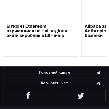
Біткоїн і Ethereum
Alibaba за
втрималися на тлі падіння
Anthropic 
акцій виробників ШІ-чипів
безпеки
Головний канал
Ком’юніті-чат