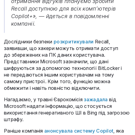
отримання відгуків плануємо зробити
Recall доступною для всіх комп’ютерів
Copilot+», — йдеться в повідомленні
компанії.
Дослідники безпеки
розкритикували
Recall,
заявивши, що хакери можуть отримати доступ
до збережених на ПК даних користувача.
Представники Microsoft зазначили, що дані
шифруються за допомогою технології BitLocker і
не передаються іншим користувачам на тому
самому пристрої. Крім того, функцію можна
обмежити і навіть повністю відключити.
Нагадаємо, у травні Єврокомісія
зажадала
від
Microsoft надати інформацію, що стосується
використання генеративного ШІ в Bing під загрозою
штрафу.
Раніше компанія
анонсувала систему Copilot
, яка