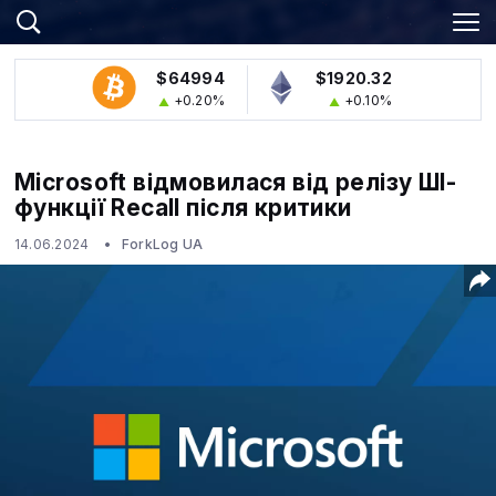
$64994
$1920.32
+0.20%
+0.10%
Microsoft відмовилася від релізу ШІ-
функції Recall після критики
14.06.2024
ForkLog UA