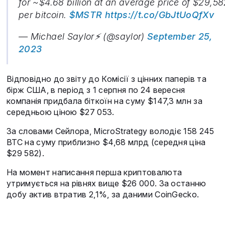
for ~$4.68 billion at an average price of $29,5
per bitcoin.
$MSTR
https://t.co/GbJtUoQfXv
— Michael Saylor⚡️ (@saylor)
September 25,
2023
Відповідно до звіту до Комісії з цінних паперів та
бірж США, в період з 1 серпня по 24 вересня
компанія придбала біткоїн на суму $147,3 млн за
середньою ціною $27 053.
За словами Сейлора, MicroStrategy володіє 158 245
BTC на суму приблизно $4,68 млрд (середня ціна
$29 582).
На момент написання перша криптовалюта
утримується на рівнях вище $26 000. За останню
добу актив втратив 2,1%, за даними CoinGecko.