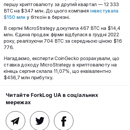
першу криптовалюту за другий квартал — 12 333
BTC на $347 млн. До цього компанія
інвестувала
$150 млн
у біткоїн в березні.
В серпні MicroStrategy докупила 467 BTC на $14,4
млн. Єдина продаж фірми відбулася в грудні 2022
року, реалізуючи 704 BTC за середньою ціною $16
776.
Нагадаємо, експерти CoinGecko розрахували, що
ставка доходу MicroStrategy в криптовалюту на
кінець серпня склала 11,07%, що еквівалентно
$456,7 млн прибутку.
Читайте ForkLog UA в соціальних
мережах