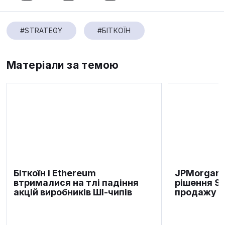
#STRATEGY
#БІТКОЇН
Матеріали за темою
Біткоїн і Ethereum
JPMorgan 
втрималися на тлі падіння
рішення S
акцій виробників ШІ-чипів
продажу б