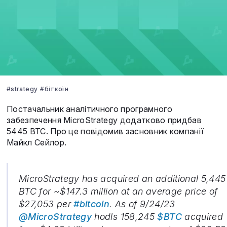
#strategy
#біткоїн
Постачальник аналітичного програмного
забезпечення MicroStrategy додатково придбав
5445 BTC. Про це повідомив засновник компанії
Майкл Сейлор.
MicroStrategy has acquired an additional 5,445
BTC for ~$147.3 million at an average price of
$27,053 per
#bitcoin
. As of 9/24/23
@MicroStrategy
hodls 158,245
$BTC
acquired