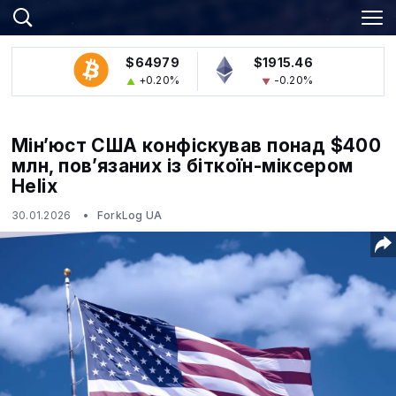
$64979
$1915.46
+0.20%
-0.20%
Мін’юст США конфіскував понад $400
млн, пов’язаних із біткоїн-міксером
Helix
30.01.2026
ForkLog UA