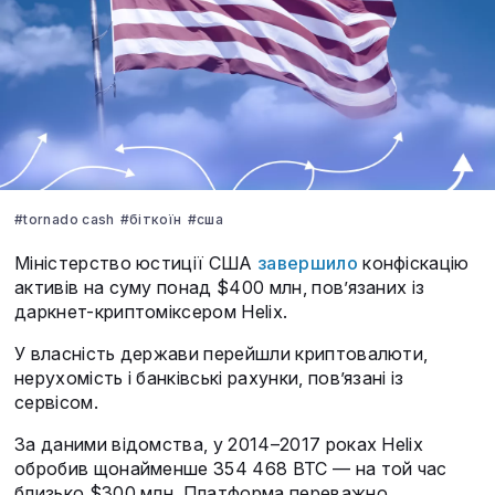
#tornado cash
#біткоїн
#сша
Міністерство юстиції США
завершило
конфіскацію
активів на суму понад $400 млн, пов’язаних із
даркнет-криптоміксером Helix.
У власність держави перейшли криптовалюти,
нерухомість і банківські рахунки, пов’язані із
сервісом.
За даними відомства, у 2014–2017 роках Helix
обробив щонайменше 354 468 BTC — на той час
близько $300 млн. Платформа переважно