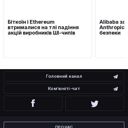
Біткоїн і Ethereum
Alibaba за
втрималися на тлі падіння
Anthropic 
акцій виробників ШІ-чипів
безпеки
Головний канал
Ком’юніті-чат
Facebook
Twitter
ПРО НАС