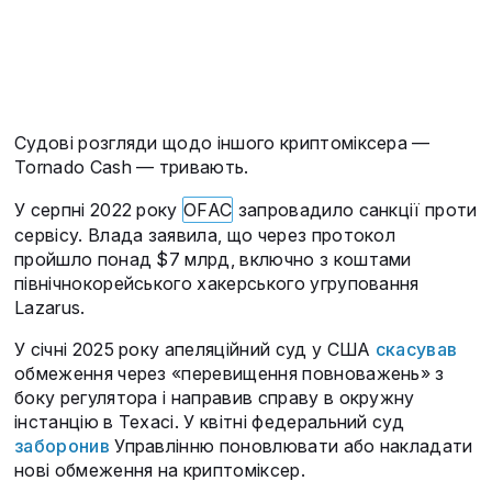
Судові розгляди щодо іншого криптоміксера —
Tornado Cash — тривають.
У серпні 2022 року
OFAC
запровадило санкції проти
сервісу. Влада заявила, що через протокол
пройшло понад $7 млрд, включно з коштами
північнокорейського хакерського угруповання
Lazarus.
У січні 2025 року апеляційний суд у США
скасував
обмеження через «перевищення повноважень» з
боку регулятора і направив справу в окружну
інстанцію в Техасі. У квітні федеральний суд
заборонив
Управлінню поновлювати або накладати
нові обмеження на криптоміксер.