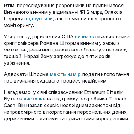
Втім, переслідування розробників не припинилося.
Визнаного винним у відмиванні $1,2 млрд Олексія
Перцева
відпустили
, але за умови електронного
моніторингу.
У серпні суд присяжних США
визнав
співзасновника
криптоміксера Романа Шторма винним у змові з
метою ведення неліцензованого бізнесу з переказу
грошей. Наразі йому загрожує до п’яти років
ув’язнення.
Адвокати Шторма
мають намір
подати клопотання
про визнання судового процесу недійсним.
Нагадаємо, у січні співзасновник Ethereum Віталік
Бутерін
виступив
на підтримку розробника Tornado
Cash. Він назвав сервіс необхідним захистом від
неправомірного використання персональних даних
державними органами та приватними корпораціями.