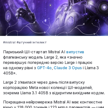
#mistral
#штучний інтелект
Паризький ШІ-стартап Mistral AI
випустив
флагманську модель Large 2, яка «значно
перевершує попередню версію Large і працює
на одному рівні з
GPT-4o
,
Claude 3 Opus
і Llama 3
405B».
Large 2 з’явилася через день після випуску
корпорацією Meta нової колекції ШІ-моделей,
зокрема Llama 3.1 405B з відкритим вихідним кодом.
Покращена нейромережа Mistral AI має контекстне
вікно у 128 000 токенів і 123 млрд параметрів — цим