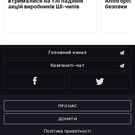
втрималися на тлі падіння
Anthropic 
акцій виробників ШІ-чипів
безпеки
Головний канал
Ком’юніті-чат
Facebook
Twitter
ПРО НАС
ДОНАТИ
Політика приватності