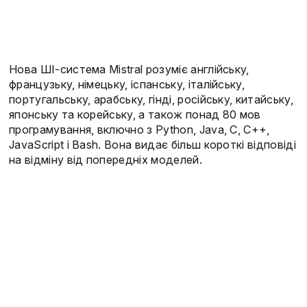
Нова ШІ-система Mistral розуміє англійську,
французьку, німецьку, іспанську, італійську,
португальську, арабську, гінді, російську, китайську,
японську та корейську, а також понад 80 мов
програмування, включно з Python, Java, C, C++,
JavaScript і Bash. Вона видає більш короткі відповіді
на відміну від попередніх моделей.