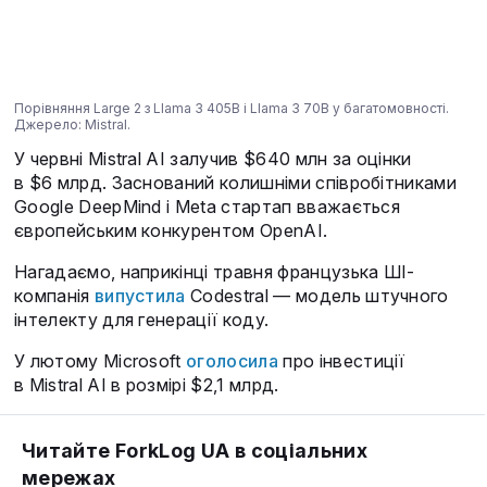
Порівняння Large 2 з Llama 3 405B і Llama 3 70B у багатомовності.
Джерело: Mistral.
У червні Mistral AI залучив $640 млн за оцінки
в $6 млрд. Заснований колишніми співробітниками
Google DeepMind і Meta стартап вважається
європейським конкурентом OpenAI.
Нагадаємо, наприкінці травня французька ШІ-
компанія
випустила
Codestral — модель штучного
інтелекту для генерації коду.
У лютому Microsoft
оголосила
про інвестиції
в Mistral AI в розмірі $2,1 млрд.
Читайте ForkLog UA в соціальних
мережах