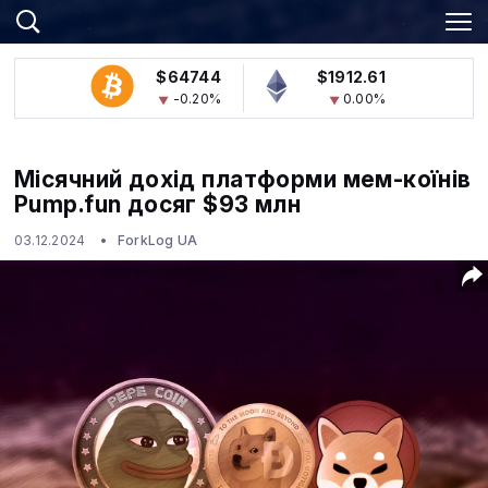
$64744
$1912.61
-0.20%
0.00%
Місячний дохід платформи мем-коїнів
Pump.fun досяг $93 млн
03.12.2024
ForkLog UA