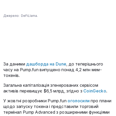
Джерело: DeFiLlama.
За даними
дашборда на Dune
, до теперішнього
часу на Pump.fun випущено понад 4,2 млн мем-
токенів.
Загальна капіталізація згенерованих сервісом
активів перевищує $6,5 млрд, згідно з
CoinGecko
.
У жовтні розробники Pump.fun
оголосили
про плани
щодо запуску токена і представили торговий
термінал Pump Advanced з розширеними функціями