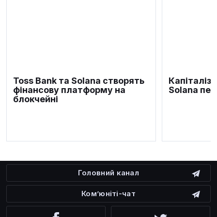
Toss Bank та Solana створять
Капіталіза
фінансову платформу на
Solana пе
блокчейні
Головний канал
Ком’юніті-чат