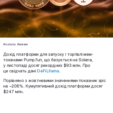
#solana
#меми
Дохід платформи для запуску і торгівлі мем-
токенами Pump.fun, що базується на Solana,
у листопаді досяг рекордних $93 млн. Про
це свідчать дані
DeFiLllama
.
Порівняно з жовтневими значеннями показник зріс
на ~208%. Кумулятивний дохід платформи досяг
$247 млн.