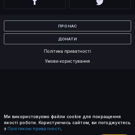
Facebook
Twitter
ПРО НАС
ДОНАТИ
Політика приватності
Умови користування
Ми використовуємо файли cookie для покращення
©2014 — 2026
якості роботи.
Користуючись сайтом, ви погоджуєтесь
з
Політикою приватності
.
Усі опубліковані матеріали належать ForkLog. Ви можете