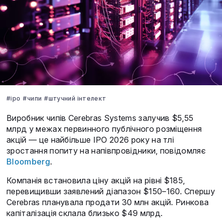
#ipo
#чипи
#штучний інтелект
Виробник чипів Cerebras Systems залучив $5,55
млрд у межах первинного публічного розміщення
акцій — це найбільше IPO 2026 року на тлі
зростання попиту на напівпровідники, повідомляє
Bloomberg
.
Компанія встановила ціну акцій на рівні $185,
перевищивши заявлений діапазон $150–160. Спершу
Cerebras планувала продати 30 млн акцій. Ринкова
капіталізація склала близько $49 млрд.