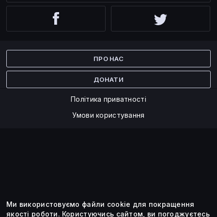
Facebook
Twitter
ПРО НАС
ДОНАТИ
Політика приватності
Умови користування
Ми використовуємо файли cookie для покращення
©2014 — 2026
якості роботи.
Користуючись сайтом, ви погоджуєтесь