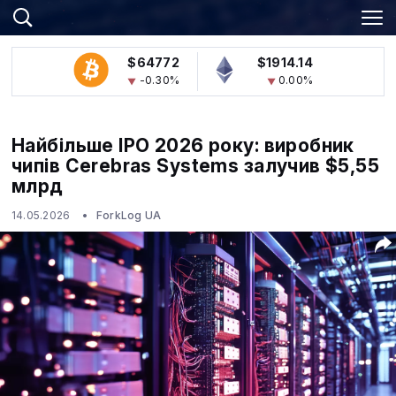
$64772
$1914.14
-0.30%
0.00%
Найбільше IPO 2026 року: виробник
чипів Cerebras Systems залучив $5,55
млрд
14.05.2026
ForkLog UA