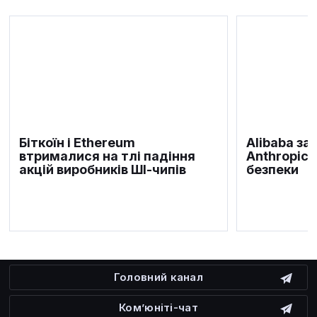
Біткоїн і Ethereum
Alibaba за
втрималися на тлі падіння
Anthropic 
акцій виробників ШІ-чипів
безпеки
Головний канал
Ком’юніті-чат