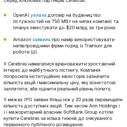
Серед ключових партнерів Cerebras:
OpenAI
уклала
договір на будівництво
потужностей на 750 МВт на чипах компанії та
планує інвестувати до $20 млрд за три роки;
Amazon
заявила
про намір використовувати
напівпровідники фірми поряд із Trainium для
роботи ШІ.
У Cerebras намагалися врівноважити зростаючий
інтерес до майбутнього лістингу. Компанія
попросила інституційних інвесторів зазначити
кількість акцій і максимальну ціну, яку вони готові
заплатити, аби оцінити реальний рівень попиту.
У межах IPO заявки більш ніж у 20 разів перевищили
кількість доступних акцій. Тим часом Arm Holdings і
її мажоритарний власник SoftBank Group хотіли
купити Cerebras за кілька тижнів до очікуваного
первинного публічного розміщення.