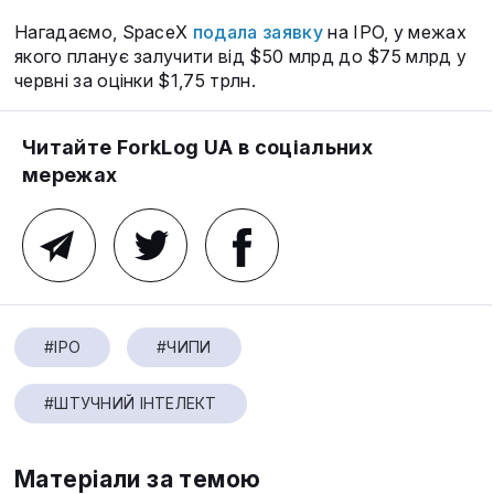
Нагадаємо, SpaceX
подала заявку
на IPO, у межах
якого планує залучити від $50 млрд до $75 млрд у
червні за оцінки $1,75 трлн.
Читайте ForkLog UA в соціальних
мережах
#IPO
#ЧИПИ
#ШТУЧНИЙ ІНТЕЛЕКТ
Матеріали за темою