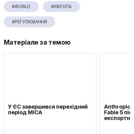
#WORLD
#ЄВРОПА
#РЕГУЛЮВАННЯ
Матеріали за темою
У ЄС завершився перехідний
Anthropic 
період MiCA
Fable 5 пі
експортни