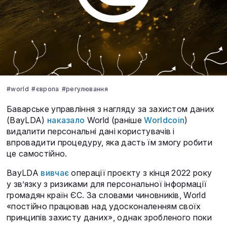
#world
#європа
#регулювання
Баварське управління з нагляду за захистом даних
(BayLDA)
наказало
World (раніше
Worldcoin
)
видалити персональні дані користувачів і
впровадити процедуру, яка дасть їм змогу робити
це самостійно.
BayLDA
вивчає
операції проєкту з кінця 2022 року
у зв’язку з ризиками для персональної інформації
громадян країн ЄС. За словами чиновників, World
«постійно працював над удосконаленням своїх
принципів захисту даних», однак зробленого поки