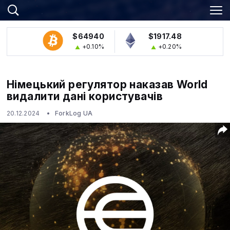
$64940
$1917.48
+0.10%
+0.20%
Німецький регулятор наказав World
видалити дані користувачів
20.12.2024
ForkLog UA