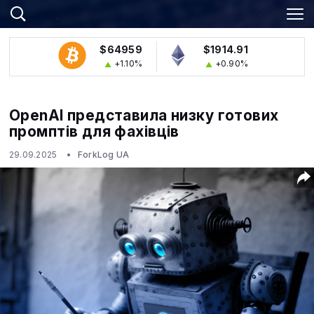
$64959
$1914.91
+1.10%
+0.90%
OpenAI представила низку готових
промптів для фахівців
29.09.2025
ForkLog UA