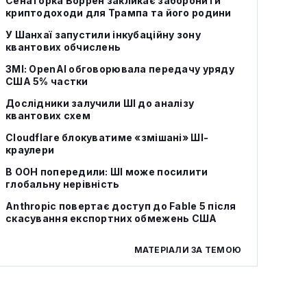
Сенаторка Воррен закликає заборонити
криптодоходи для Трампа та його родини
У Шанхаї запустили інкубаційну зону
квантових обчислень
ЗМІ: OpenAI обговорювала передачу уряду
США 5% частки
Дослідники залучили ШІ до аналізу
квантових схем
Cloudflare блокуватиме «змішані» ШІ-
краулери
В ООН попередили: ШІ може посилити
глобальну нерівність
Anthropic повертає доступ до Fable 5 після
скасування експортних обмежень США
МАТЕРІАЛИ ЗА ТЕМОЮ