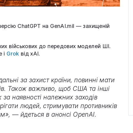
версію ChatGPT на GenAI․mil — захищеній
ких військових до передових моделей ШІ.
e і
Grok
від xAI.
альні за захист країни, повинні мати
ів. Також важливо, щоб США та інші
к за наявності належних заходів
рігати людей, стримувати противників
ам», — йдеться в анонсі OpenAI.