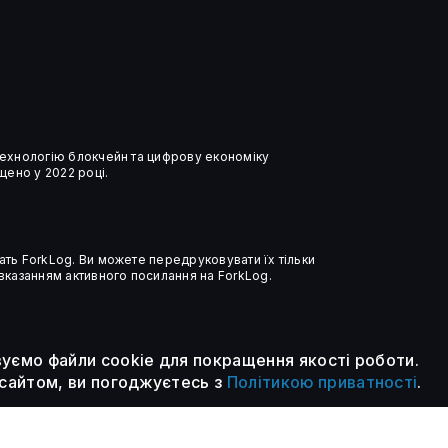
ЗМІ: OpenAI обговорювала
передачу уряду США 5%
частки
 технологію блокчейн та цифрову економіку
ено у 2022 році.
ать ForkLog. Ви можете передруковувати їх тільки
 вказанням активного посилання на ForkLog.
уємо файли cookie для покращення якості роботи.
сайтом, ви погоджуєтесь з
Політикою приватності
.
В ООН попередили: ШІ може
посилити глобальну