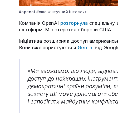
#openai
#сша
#штучний інтелект
Компанія OpenAI
розгорнула
спеціальну 
платформі Міністерства оборони США.
Ініціатива розширила доступ американсь
Вони вже користуються
Gemini
від Googl
«Ми вважаємо, що люди, відповід
доступ до найкращих інструмент
демократичні країни розуміли, я
захисту ШІ може допомагати обе
і запобігати майбутнім конфлікт