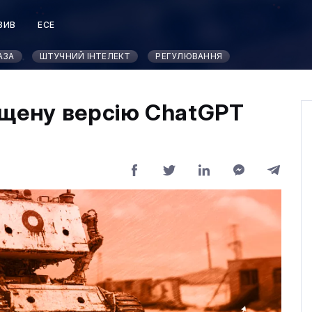
ЗИВ
ЕСЕ
Т
АЗА
ШТУЧНИЙ ІНТЕЛЕКТ
РЕГУЛЮВАННЯ
ищену версію ChatGPT