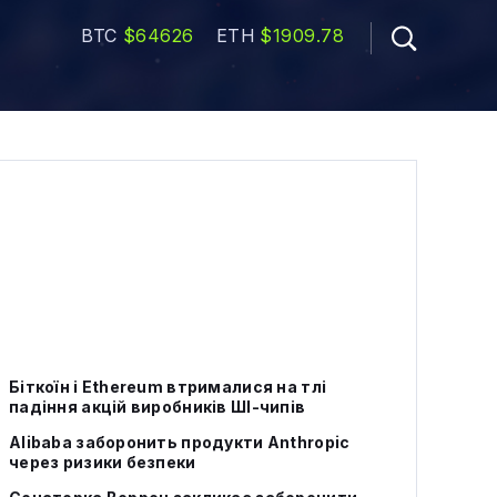
BTC
$64626
ETH
$1909.78
Біткоїн і Ethereum втрималися на тлі
падіння акцій виробників ШІ-чипів
Alibaba заборонить продукти Anthropic
через ризики безпеки