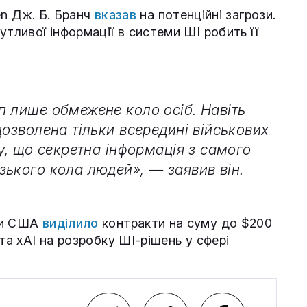
zen Дж. Б. Бранч
вказав
на потенційні загрози.
утливої інформації в системи ШІ робить її
п лише обмежене коло осіб. Навіть
дозволена тільки всередині військових
ту, що секретна інформація з самого
зького кола людей», — заявив він.
они США
виділило
контракти на суму до $200
та xAI на розробку ШІ-рішень у сфері