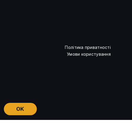
Дослідники залучили ШІ до
аналізу квантових схем
Політика приватності
Умови користування
OK
Anthropic повертає доступ до
Fable 5 після скасування