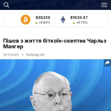
$65236
$1926.47
+0.80%
+0.70%
Пішов з життя біткоїн-скептик Чарльз
Мангер
29.11.2023
ForkLog UA