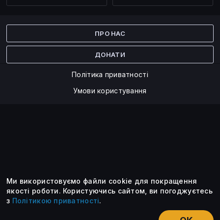
Facebook
Twitter
ПРО НАС
ДОНАТИ
Політика приватності
Умови користування
Ми використовуємо файли cookie для покращення
©2014 — 2026
якості роботи.
Користуючись сайтом, ви погоджуєтесь
з
Політикою приватності
.
Усі опубліковані матеріали належать ForkLog. Ви можете
передруковувати їх тільки після узгодження із редакцією та