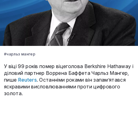
#чарльз мангер
У віці 99 років помер віцеголова Berkshire Hathaway і
діловий партнер Воррена Баффета Чарльз Мангер,
пише
Reuters
. Останніми роками він запам’ятався
яскравими висловлюваннями проти цифрового
золота.