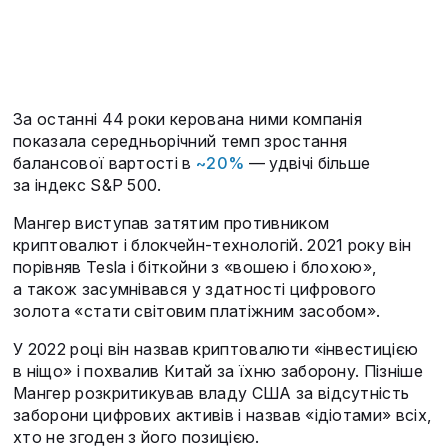
За останні 44 роки керована ними компанія
показала середньорічний темп зростання
балансової вартості в
~20%
— удвічі більше
за індекс S&P 500.
Мангер виступав затятим противником
криптовалют і блокчейн-технологій. 2021 року він
порівняв Tesla і біткойни з «вошею і блохою»,
а також засумнівався у здатності цифрового
золота «стати світовим платіжним засобом».
У 2022 році він назвав криптовалюти «інвестицією
в ніщо» і похвалив Китай за їхню заборону. Пізніше
Мангер розкритикував владу США за відсутність
заборони цифрових активів і назвав «ідіотами» всіх,
хто не згоден з його позицією.