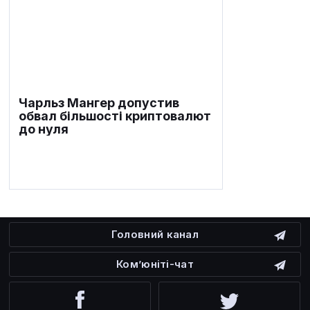
Чарльз Мангер допустив
обвал більшості криптовалют
до нуля
Головний канал
Ком’юніті-чат