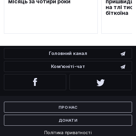
місяць за чотири роки
пришвидшу
на тлі тис
біткоїна
Головний канал
Ком’юніті-чат
Facebook
Twitter
ПРО НАС
ДОНАТИ
Політика приватності