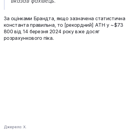
вказав фахівець.
За оцінками Брандта, якщо зазначена статистична
константа правильна, то [рекордний] ATH у ~$73
800 від 14 березня 2024 року вже досяг
розрахункового піка.
Джерело: X.