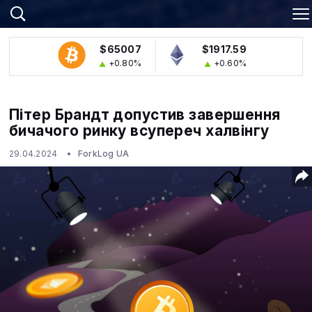
$65007
$1917.59
+0.80%
+0.60%
Пітер Брандт допустив завершення
бичачого ринку всупереч халвінгу
29.04.2024
ForkLog UA