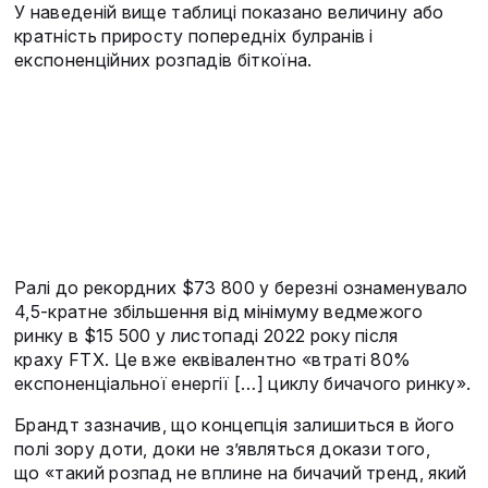
У наведеній вище таблиці показано величину або
кратність приросту попередніх булранів і
експоненційних розпадів біткоїна.
Ралі до рекордних $73 800 у березні ознаменувало
4,5-кратне збільшення від мінімуму ведмежого
ринку в $15 500 у листопаді 2022 року після
краху FTX. Це вже еквівалентно «втраті 80%
експоненціальної енергії […] циклу бичачого ринку».
Брандт зазначив, що концепція залишиться в його
полі зору доти, доки не з’являться докази того,
що «такий розпад не вплине на бичачий тренд, який