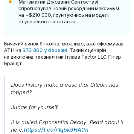
Математик Джованні Сентостазі
спрогнозував новий рекордний максимум
на ~$210 000, ґрунтуючись на моделі
ступеневого зростання.
Бичачий ринок біткоїна, можливо, вже сформував
ATH на
$73 800 у березні
. Такий сценарій
не виключив теханалітик і глава Factor LLC Пітер
Брандт.
Does history make a case that Bitcoin has
topped?
Judge for yourself.
It is called Exponential Decay. Read about it
here.
https://t.co/r1q5k9HA0n