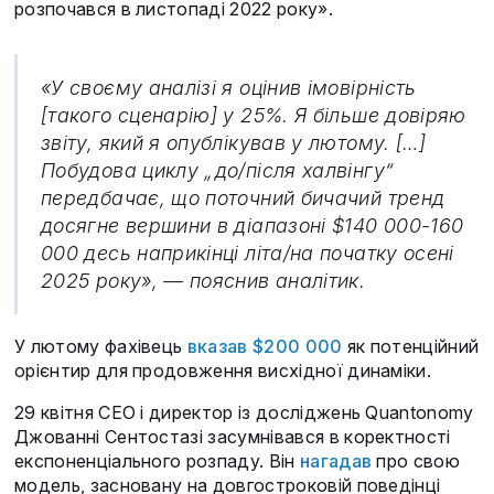
розпочався в листопаді 2022 року».
«У своєму аналізі я оцінив імовірність
[такого сценарію] у 25%. Я більше довіряю
звіту, який я опублікував у лютому. […]
Побудова циклу „до/після халвінгу“
передбачає, що поточний бичачий тренд
досягне вершини в діапазоні $140 000-160
000 десь наприкінці літа/на початку осені
2025 року», — пояснив аналітик.
У лютому фахівець
вказав $200 000
як потенційний
орієнтир для продовження висхідної динаміки.
29 квітня CEO і директор із досліджень Quantonomy
Джованні Сентостазі засумнівався в коректності
експоненціального розпаду. Він
нагадав
про свою
модель, засновану на довгостроковій поведінці