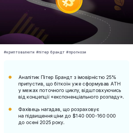
#криптовалюти
#пітер брандт
#прогнози
Аналітик Пітер Брандт з імовірністю 25%
припустив, що біткоїн уже сформував ATH
у межах поточного циклу, відштовхуючись
від концепції «експоненціального розпаду».
Фахівець нагадав, що розраховує
на підвищення ціни до $140 000-160 000
до осені 2025 року.