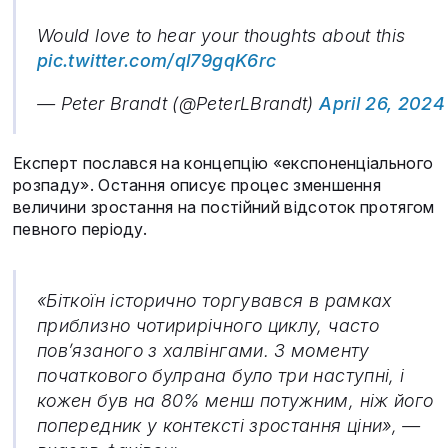
Would love to hear your thoughts about this
pic.twitter.com/ql79gqK6rc
— Peter Brandt (@PeterLBrandt)
April 26, 2024
Експерт послався на концепцію «експоненціального
розпаду». Остання описує процес зменшення
величини зростання на постійний відсоток протягом
певного періоду.
«Біткоїн історично торгувався в рамках
приблизно чотирирічного циклу, часто
пов’язаного з халвінгами. З моменту
початкового булрана було три наступні, і
кожен був на 80% менш потужним, ніж його
попередник у контексті зростання ціни», —