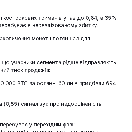
кострокових тримачів упав до 0,84, а 35%
 перебуває в нереалізованому збитку.
акопичення монет і потенціал для
е, що учасники сегмента рідше відправляють
йний тиск продажів;
10 000 BTC за останні 60 днів придбали 694
 (0,85) сигналізує про недооціненість
еребуває у перехідній фазі:
і стратегічним накопиченням активів