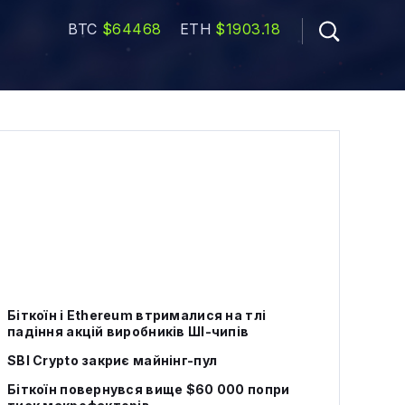
BTC
$64468
ETH
$1903.18
Біткоїн і Ethereum втрималися на тлі
падіння акцій виробників ШІ-чипів
SBI Crypto закриє майнінг-пул
Біткоїн повернувся вище $60 000 попри