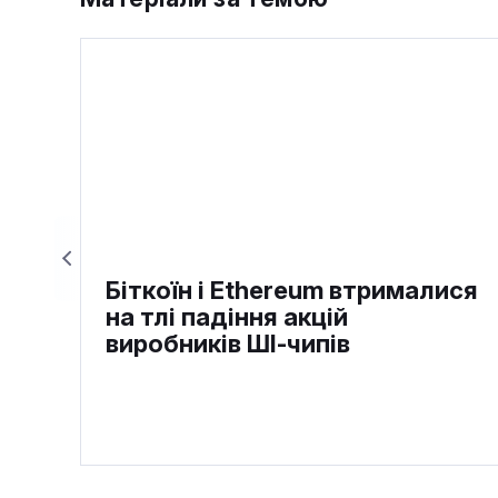
Біткоїн і Ethereum втрималися
на тлі падіння акцій
виробників ШІ-чипів