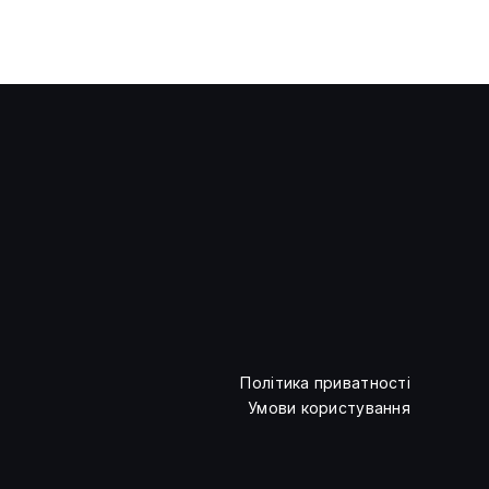
Оцінка Strategy вперше
опустилася нижче вартості її
біткоїн-резервів
Політика приватності
Умови користування