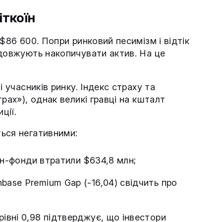
іткоїн
$86 600. Попри ринковий песимізм і відтік
одовжують накопичувати актив. На це
і учасників ринку. Індекс страху та
рах»), однак великі гравці на кшталт
ції.
ься негативними:
оїн-фонди втратили $634,8 млн;
nbase Premium Gap (-16,04) свідчить про
івні 0,98 підтверджує, що інвестори