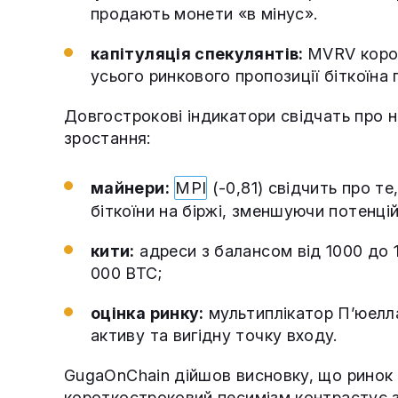
продають монети «в мінус».
капітуляція спекулянтів:
MVRV корот
усього ринкового пропозиції біткоїна
Довгострокові індикатори свідчать про н
зростання:
майнери:
MPI
(-0,81) свідчить про т
біткоїни на біржі, зменшуючи потенці
кити:
адреси з балансом від 1000 до 
000 BTC;
оцінка ринку:
мультиплікатор П’юелла
активу та вигідну точку входу.
GugaOnChain дійшов висновку, що ринок п
короткостроковий песимізм контрастує з