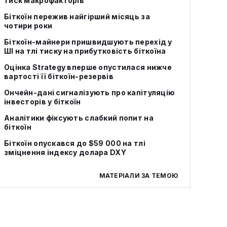
тиск макрофакторів
Біткоїн пережив найгірший місяць за
чотири роки
Біткоїн-майнери пришвидшують перехід у
ШІ на тлі тиску на прибутковість біткоїна
Оцінка Strategy вперше опустилася нижче
вартості її біткоїн-резервів
Ончейн-дані сигналізують про капітуляцію
інвесторів у біткоїн
Аналітики фіксують слабкий попит на
біткоїн
Біткоїн опускався до $59 000 на тлі
зміцнення індексу долара DXY
МАТЕРІАЛИ ЗА ТЕМОЮ