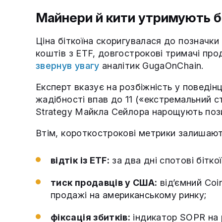
Майнери й кити утримують б
Ціна біткоїна скоригувалася до позначки 
коштів з ETF, довгострокові тримачі пр
звернув увагу
аналітик GugaOnChain.
Експерт вказує на розбіжність у поведінц
жадібності впав до 11 («екстремальний ст
Strategy Майкла Сейлора нарощують пози
Втім, короткострокові метрики залишают
відтік із ETF:
за два дні спотові бітк
тиск продавців у США:
від’ємний Coi
продажі на американському ринку;
фіксація збитків:
індикатор SOPR на р