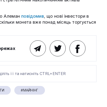
ло Алеман
повідомив
, що нові інвестори в
скільки монета вже понад місяць торгується
мережах
діліть її та натисніть CTRL+ENTER
ТИ
#МАЙНІНГ