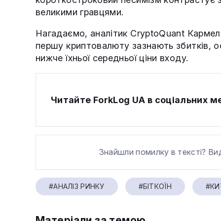
великими гравцями.
Нагадаємо, аналітик CryptoQuant Карме
першу криптовалюту зазнають збитків, о
нижче їхньої середньої ціни входу.
Читайте ForkLog UA в соціальних 
Знайшли помилку в тексті? Ви
#АНАЛІЗ РИНКУ
#БІТКОЇН
#КИ
Матеріали за темою