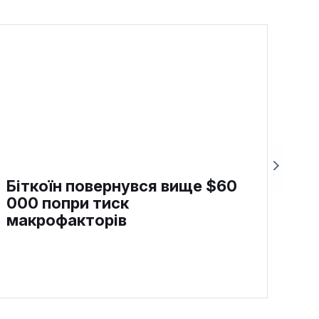
Біткоїн повернувся вище $60
000 попри тиск
макрофакторів