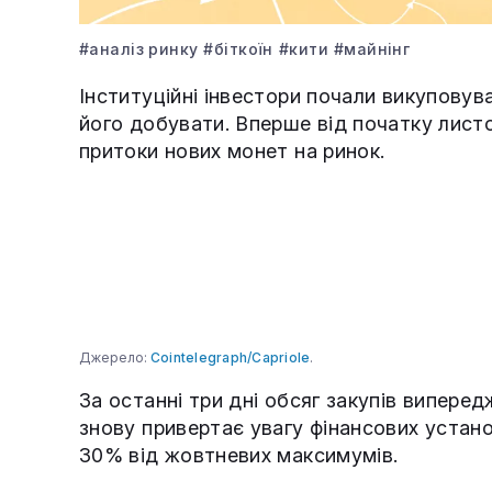
#аналіз ринку
#біткоїн
#кити
#майнінг
Інституційні інвестори почали викуповув
його добувати. Вперше від початку лист
притоки нових монет на ринок.
Джерело:
Cointelegraph/Capriole
.
За останні три дні обсяг закупів випере
знову привертає увагу фінансових устано
30% від жовтневих максимумів.