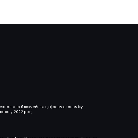
Біткоїн-майнери
пришвидшують перехід у ШІ на
тлі тиску на прибутковість
біткоїна
 технологію блокчейн та цифрову економіку
ено у 2022 році.