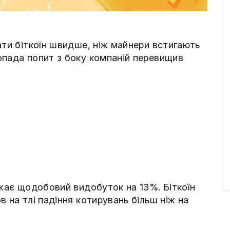
ати біткоїн швидше, ніж майнери встигають
опада попит з боку компаній перевищив
джає щодобовий видобуток на 13%. Біткоїн
в на тлі падіння котирувань більш ніж на