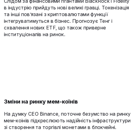
Слідом за фінансовими гігантами BlackRock і Fidelity
в індустрію прийдуть нові великі гравці. Токенізація
та інші пов’язані з криптовалютами функції
інтегруватимуться в бізнес. Прогнозує Тенг і
схвалення нових ETF, що також приверне
інституціоналів на ринок.
Зміни на ринку мем-коїнів
На думку CEO Binance, поточне безумство на ринку
мем-коінів підкреслюють надійність інфраструктури
зі створення та торгівлі монетами в блокчейні.