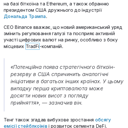
на базі біткоїна та Ethereum, а також обранню
президентом США дружнього до індустрії
Дональда Трампа
.
CEO Binance вважає, що новий американський уряд
змінить регулювання галузі та посприяє активній
участі цифрових валют на ринку, особливо з боку
місцевих
TradFi
-компаній.
«Потенційна поява стратегічного біткоїн-
резерву в США спричинить аналогічні
ініціативи в багатьох інших країнах. У цьому
випадку перша криптовалюта може
досягти нових висот з погляду
прийняття», — зазначив він.
Тенг також згадав вибухове зростання
обсягу
емісії стейблкоїнів
і розвиток сегмента DeFi,