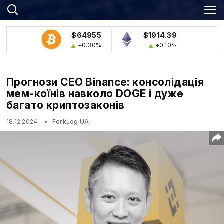
$64955
$1914.39
+0.30%
+0.10%
Прогнози CEO Binance: консолідація
мем-коїнів навколо DOGE і дуже
багато криптозаконів
18.12.2024
ForkLog UA