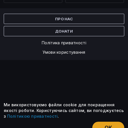
Facebook
Twitter
ПРО НАС
ДОНАТИ
Політика приватності
Умови користування
Ми використовуємо файли cookie для покращення
©2014 — 2026
якості роботи.
Користуючись сайтом, ви погоджуєтесь
з
Політикою приватності
.
Усі опубліковані матеріали належать ForkLog. Ви можете
передруковувати їх тільки після узгодження із редакцією та
OK