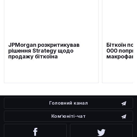
JPMorgan розкритикував
Біткоїн по
рішення Strategy щодо
000 попри
продажу біткоїна
макрофакт
Головний канал
Ком’юніті-чат