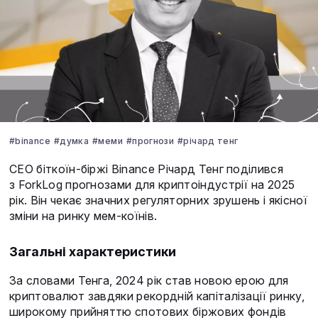
#binance
#думка
#меми
#прогнози
#річард тенг
CEO біткоїн-біржі Binance Річард Тенг поділився
з ForkLog прогнозами для криптоіндустрії на 2025
рік. Він чекає значних регуляторних зрушень і якісної
зміни на ринку мем-коїнів.
Загальні характеристики
За словами Тенга, 2024 рік став новою ерою для
криптовалют завдяки рекордній капіталізації ринку,
широкому прийняттю спотових біржових фондів