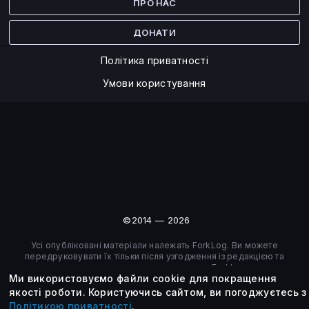
ПРО НАС
ДОНАТИ
Політика приватності
Умови користування
©2014 — 2026
Усі опубліковані матеріали належать ForkLog. Ви можете
передруковувати їх тільки після узгодження із редакцією та
вказанням активного посилання на ForkLog.
Ми використовуємо файли cookie для покращення
якості роботи.
Користуючись сайтом, ви погоджуєтесь з
Політикою приватності
.