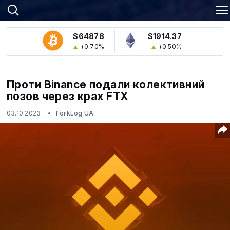
$64878
$1914.37
+0.70%
+0.50%
Проти Binance подали колективний
позов через крах FTX
03.10.2023
ForkLog UA