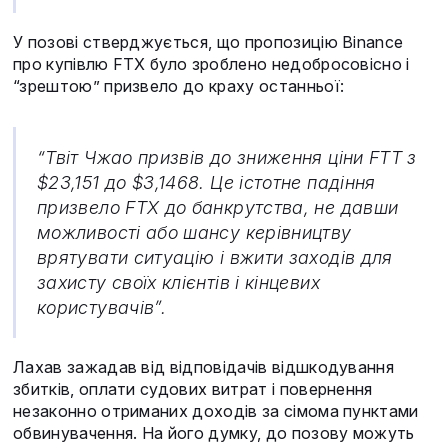
У позові стверджується, що пропозицію Binance
про купівлю FTX було зроблено недобросовісно і
“зрештою” призвело до краху останньої:
“Твіт Чжао призвів до зниження ціни FTT з
$23,151 до $3,1468. Це істотне падіння
призвело FTX до банкрутства, не давши
можливості або шансу керівництву
врятувати ситуацію і вжити заходів для
захисту своїх клієнтів і кінцевих
користувачів”.
Лахав зажадав від відповідачів відшкодування
збитків, оплати судових витрат і повернення
незаконно отриманих доходів за сімома пунктами
обвинувачення. На його думку, до позову можуть