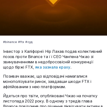
#binance
#ftx
#суд
Інвестор з Каліфорнії Нір Лахав подав колективний
позов проти Binance та її CEO Чанпена Чжао зі
звинуваченнями в недобросовісній конкуренції
щодо біржі FTX,
яка зазнала краху
.
Позивач вважає, що відповідачі намагалися
монополізувати ринок, завдавши шкоди FTX і
афілійованим з нею платформам.
Йдеться про твіти, опубліковані Чжао на початку
листопада 2022 року. В одному з тредів глава
Binance повідомив про рішення ліквідувати активи в