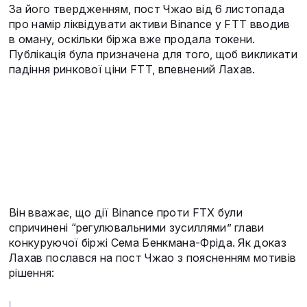
За його твердженням, пост Чжао від 6 листопада
про намір ліквідувати активи Binance у FTT вводив
в оману, оскільки біржа вже продала токени.
Публікація була призначена для того, щоб викликати
падіння ринкової ціни FTT, впевнений Лахав.
Він вважає, що дії Binance проти FTX були
спричинені “регулювальними зусиллями” глави
конкуруючої біржі Сема Бенкмана-Фріда. Як доказ
Лахав послався на пост Чжао з поясненням мотивів
рішення: