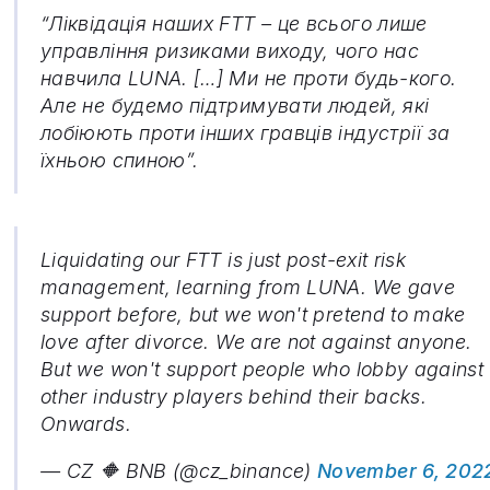
“Ліквідація наших FTT – це всього лише
управління ризиками виходу, чого нас
навчила LUNA. […] Ми не проти будь-кого.
Але не будемо підтримувати людей, які
лобіюють проти інших гравців індустрії за
їхньою спиною”.
Liquidating our FTT is just post-exit risk
management, learning from LUNA. We gave
support before, but we won't pretend to make
love after divorce. We are not against anyone.
But we won't support people who lobby against
other industry players behind their backs.
Onwards.
— CZ 🔶 BNB (@cz_binance)
November 6, 202