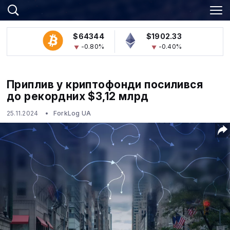
$64344
$1902.33
-0.80%
-0.40%
Приплив у криптофонди посилився
до рекордних $3,12 млрд
25.11.2024
ForkLog UA