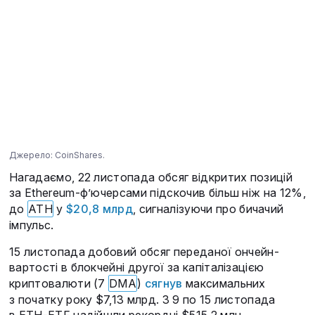
Джерело: CoinShares.
Нагадаємо, 22 листопада обсяг відкритих позицій
за Ethereum-ф’ючерсами підскочив більш ніж на 12%,
до
ATH
у
$20,8 млрд
, сигналізуючи про бичачий
імпульс.
15 листопада добовий обсяг переданої ончейн-
вартості в блокчейні другої за капіталізацією
криптовалюти (7
DMA
)
сягнув
максимальних
з початку року $7,13 млрд. З 9 по 15 листопада
в ETH-ETF надійшли рекордні $515,2 млн.