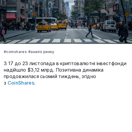
#coinshares
#аналіз ринку
З 17 до 23 листопада в криптовалютні інвестфонди
надійшло $3,12 млрд. Позитивна динаміка
продовжилася сьомий тиждень, згідно
з
CoinShares
.