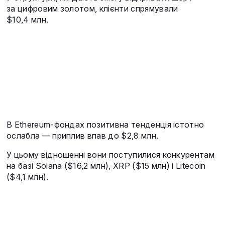
за цифровим золотом, клієнти спрямували
$10,4 млн.
В Ethereum-фондах позитивна тенденція істотно
ослабла — приплив впав до $2,8 млн.
У цьому відношенні вони поступилися конкурентам
на базі Solana ($16,2 млн), XRP ($15 млн) і Litecoin
($4,1 млн).