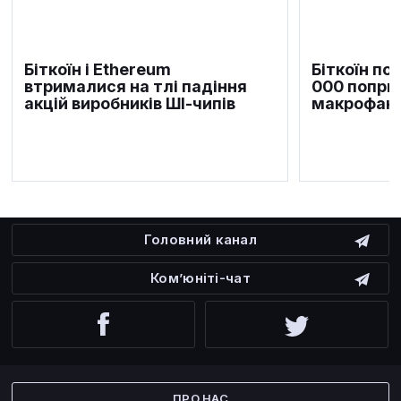
Біткоїн і Ethereum
Біткоїн по
втрималися на тлі падіння
000 попри
акцій виробників ШІ-чипів
макрофакт
Головний канал
Ком’юніті-чат
Facebook
Twitter
ПРО НАС