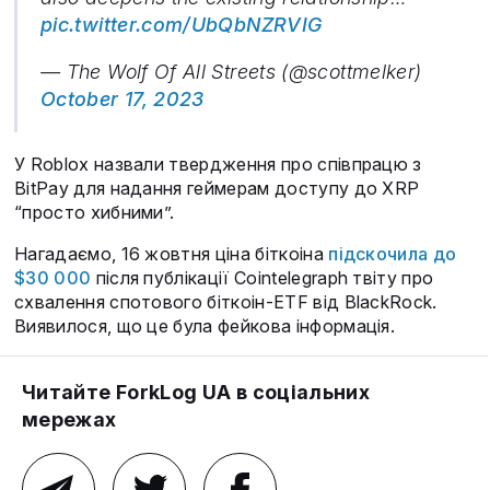
pic.twitter.com/UbQbNZRVIG
— The Wolf Of All Streets (@scottmelker)
October 17, 2023
У Roblox назвали твердження про співпрацю з
BitPay для надання геймерам доступу до XRP
“просто хибними”.
Нагадаємо, 16 жовтня ціна біткоіна
підскочила до
$30 000
після публікації Cointelegraph твіту про
схвалення спотового біткоін-ETF від BlackRock.
Виявилося, що це була фейкова інформація.
Читайте ForkLog UA в соціальних
мережах