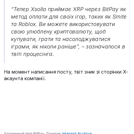
“Тепер Xsolla приймає XRP через BitPay як
метод оплати для своїх ігор, таких як Smite
та Roblox. Ви можете використовувати
свою улюблену криптовалюту, щоб
купувати, грати та насолоджуватися
іграми, як ніколи раніше”, – зазначалося в
твіті процесінга.
На момент написання посту, твіт зник зі сторінки X-
акаунта компанії.
Удаленный твит BitPay. Данные:
Internet Archive
.