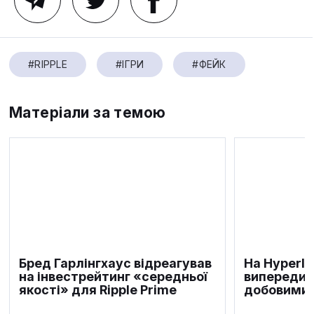
#RIPPLE
#ІГРИ
#ФЕЙК
Матеріали за темою
Бред Гарлінгхаус відреагував
На Hyperli
на інвестрейтинг «середньої
випередили
якості» для Ripple Prime
добовими 