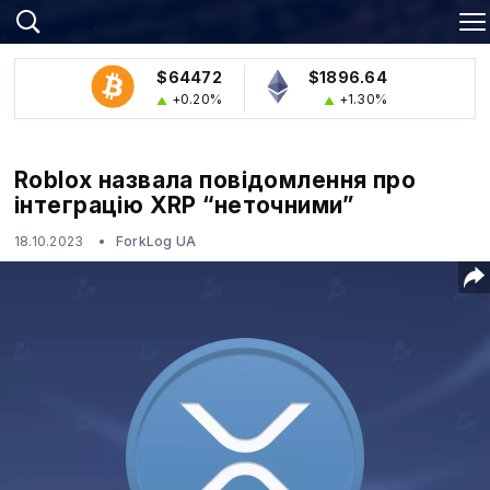
$64472
$1896.64
+0.20%
+1.30%
Roblox назвала повідомлення про
інтеграцію XRP “неточними”
18.10.2023
ForkLog UA