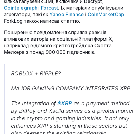
кілька галузевих ЗМІ, включаючи Decrypt,
Cointelegraph
і
Forcast
. Їх матеріали опублікували
агрегатори, такі як
Yahoo Finance
і
CoinMarketCap
.
ForkLog також написав статтю.
Поширенню повідомлення сприяла реакція
впливових авторів на соціальній платформі X,
наприклад відомого криптотрейдера Скотта
Мелкера з понад 900 000 підписників.
ROBLOX + RIPPLE?
MAJOR GAMING COMPANY INTEGRATES XRP
The integration of
$XRP
as a payment method
by BitPay and Xsolla serves as a pivotal momen
in the crypto and gaming industries. It not only
enhances XRP's standing in these sectors but
also deepens the existing relationship…