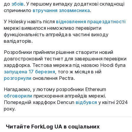
до
збоїв
. У першому випадку додаткові складнощі
спричинило
втручання зловмисника
.
У Holesky навіть після
відновлення працездатності
мережі виявилося неможливо перевірити
функціональність апгрейда в частині виходу
валідаторів.
Розробники прийняли рішення створити новий
довгостроковий тестнет для завершення перевірки
хардфорка. Тестова мережа під назвою Hoodi була
запущена 17 березня
, того ж місяця в ній
розгорнули
оновлення Pectra.
Нагадаємо, у лютому розробники Ethereum
обговорили
прискорення апгрейдів мережі.
Попередній хардфорк Dencun
відбувся
у квітні 2024
року.
Читайте ForkLog UA в соціальних