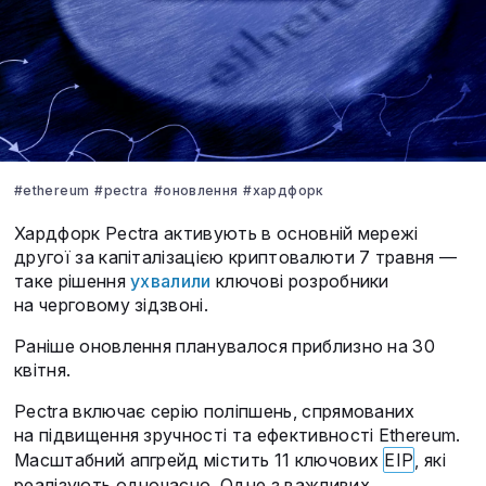
#ethereum
#pectra
#оновлення
#хардфорк
Хардфорк Pectra активують в основній мережі
другої за капіталізацією криптовалюти 7 травня —
таке рішення
ухвалили
ключові розробники
на черговому зідзвоні.
Раніше оновлення планувалося приблизно на 30
квітня.
Pectra включає серію поліпшень, спрямованих
на підвищення зручності та ефективності Ethereum.
Масштабний апгрейд містить 11 ключових
EIP
, які
реалізують одночасно. Одне з важливих