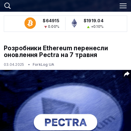
$64915
$1919.04
0.00%
+0.10%
Розробники Ethereum перенесли
оновлення Pectra на 7 травня
03.04.2025
ForkLog UA