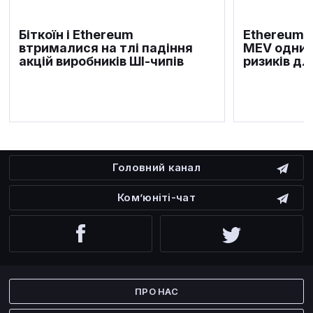
Біткоїн і Ethereum
Ethereum F
втрималися на тлі падіння
MEV одним
акцій виробників ШІ-чипів
ризиків дл
Головний канал
Ком’юніті-чат
Facebook
Twitter
ПРО НАС