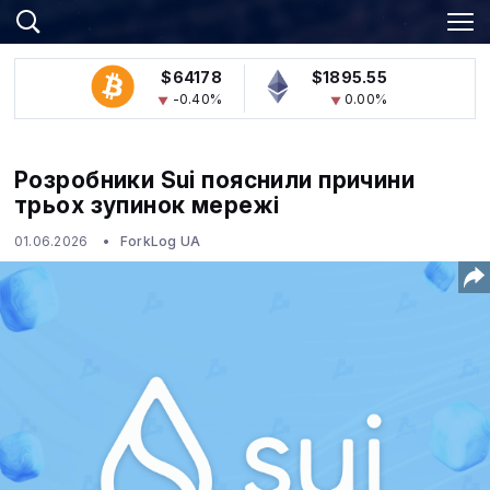
$64178
$1895.55
-0.40%
0.00%
Розробники Sui пояснили причини
трьох зупинок мережі
01.06.2026
ForkLog UA