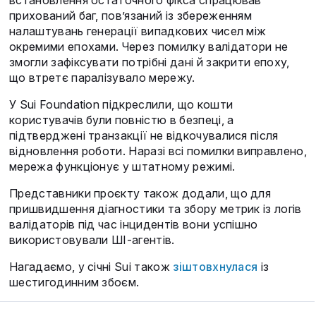
встановлення остаточного фікса спрацював
прихований баг, пов’язаний із збереженням
налаштувань генерації випадкових чисел між
окремими епохами. Через помилку валідатори не
змогли зафіксувати потрібні дані й закрити епоху,
що втретє паралізувало мережу.
У Sui Foundation підкреслили, що кошти
користувачів були повністю в безпеці, а
підтверджені транзакції не відкочувалися після
відновлення роботи. Наразі всі помилки виправлено,
мережа функціонує у штатному режимі.
Представники проєкту також додали, що для
пришвидшення діагностики та збору метрик із логів
валідаторів під час інцидентів вони успішно
використовували ШІ-агентів.
Нагадаємо, у січні Sui також
зіштовхнулася
із
шестигодинним збоєм.