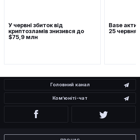
У червні збиток від
Base актив
криптозламів знизився до
25 червня
$75,9 млн
Головний канал
Ком’юніті-чат
Facebook
Twitter