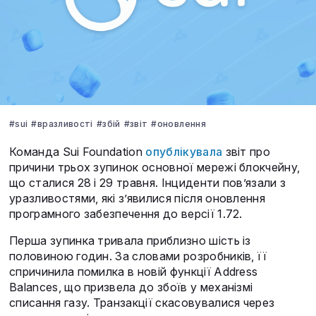
#sui
#вразливості
#збій
#звіт
#оновлення
Команда Sui Foundation
опублікувала
звіт про
причини трьох зупинок основної мережі блокчейну,
що сталися 28 і 29 травня. Інциденти пов’язали з
уразливостями, які з’явилися після оновлення
програмного забезпечення до версії 1.72.
Перша зупинка тривала приблизно шість із
половиною годин. За словами розробників, її
спричинила помилка в новій функції Address
Balances, що призвела до збоїв у механізмі
списання газу. Транзакції скасовувалися через