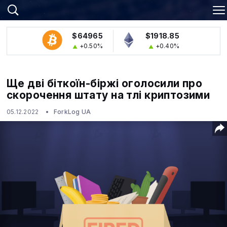
$64965
$1918.85
+0.50%
+0.40%
Ще дві біткоїн-біржі оголосили про
скорочення штату на тлі криптозими
05.12.2022
ForkLog UA