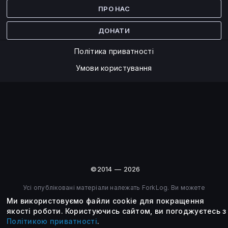
ПРО НАС
ДОНАТИ
Політика приватності
Умови користування
©2014 — 2026
Усі опубліковані матеріали належать ForkLog. Ви можете
передруковувати їх тільки після узгодження із редакцією та
Ми використовуємо файли cookie для покращення
вказанням активного посилання на ForkLog.
якості роботи.
Користуючись сайтом, ви погоджуєтесь з
Політикою приватності
.