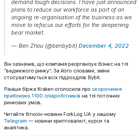
demand tough decisions. I have just announced
plans to reduce our workforce as part of an
ongoing re-organisation of the business as we
move to refocus our efforts for the deepening
bear market.
— Ben Zhou (@benbybit)
December 4, 2022
Він зазначив, що компанія реорганізує бізнес на тлі
“ведмежого ринку”. За його словами, зміни
стосуватимуться всіх підрозділів Bybit.
Раніше біржа Kraken оголосила про
скорочення
приблизно 1100 співробітників
на тлі поточних
ринкових умов.
Читайте біткоїн-новини ForkLog UA у нашому
Telegram
— новини криптовалют, курси та
аналітика.