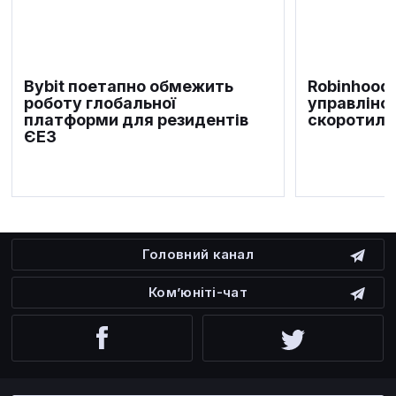
Bybit поетапно обмежить
Robinhood
роботу глобальної
управлінс
платформи для резидентів
скоротила
ЄЕЗ
Головний канал
Ком’юніті-чат
Facebook
Twitter