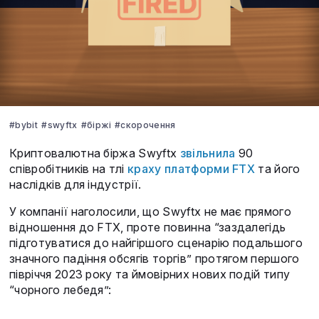
#bybit
#swyftx
#біржі
#скорочення
Криптовалютна біржа Swyftx
звільнила
90
співробітників на тлі
краху платформи FTX
та його
наслідків для індустрії.
У компанії наголосили, що Swyftx не має прямого
відношення до FTX, проте повинна “заздалегідь
підготуватися до найгіршого сценарію подальшого
значного падіння обсягів торгів” протягом першого
півріччя 2023 року та ймовірних нових подій типу
“чорного лебедя”: