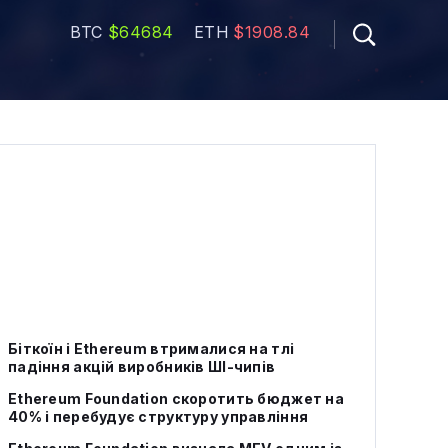
BTC
$64684
ETH
$1908.84
Біткоїн і Ethereum втрималися на тлі
падіння акцій виробників ШІ-чипів
Ethereum Foundation скоротить бюджет на
40% і перебудує структуру управління