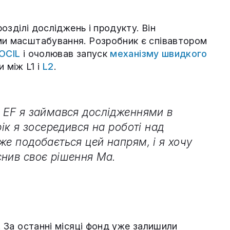
розділі досліджень і продукту. Він
ми масштабування. Розробник є співавтором
OCIL
і очолював запуск
механізму швидкого
 між L1 і
L2
.
в EF я займався дослідженнями в
рік я зосередився на роботі над
же подобається цей напрям, і я хочу
снив своє рішення Ма.
. За останні місяці фонд уже залишили