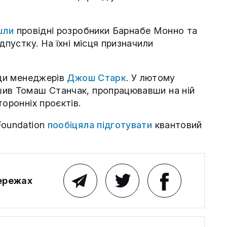
шли
провідні розробники Барнабе Монно та
дпустку. На їхні місця призначили
нди менеджерів
Джош Старк
. У лютому
шив Томаш Станчак, пропрацювавши на ній
оронніх проєктів.
Foundation
пообіцяла підготувати
квантовий
мережах