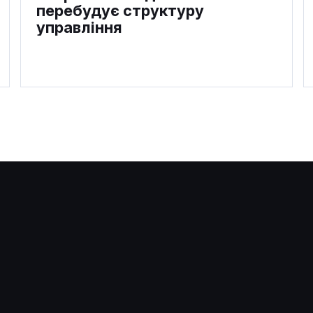
перебудує структуру
управління
Розробник попередив про
загрозу кризи фінансування
Ethereum