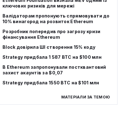
Ethereum Foundation визнала MEV одним із
ключових ризиків для мережі
Валідаторам пропонують спрямовувати до
10% винагород на розвиток Ethereum
Розробник попередив про загрозу кризи
фінансування Ethereum
Block довірила ШІ створення 15% коду
Strategy придбала 1 587 BTC на $100 млн
В Ethereum запропонували постквантовий
захист акаунтів за $0,07
Strategy придбала 1550 BTC на $101 млн
МАТЕРІАЛИ ЗА ТЕМОЮ