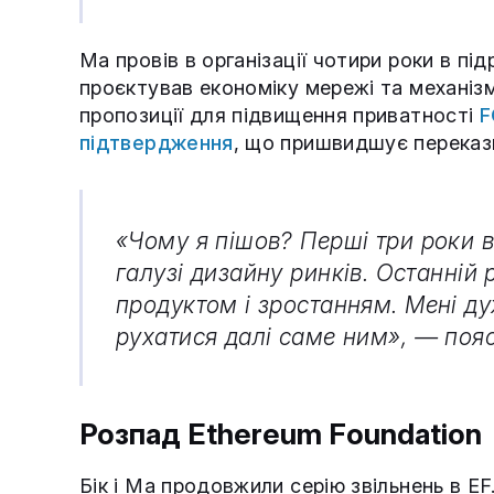
Ма провів в організації чотири роки в під
проєктував економіку мережі та механіз
пропозиції для підвищення приватності
F
підтвердження
, що пришвидшує перекази
«Чому я пішов? Перші три роки 
галузі дизайну ринків. Останній 
продуктом і зростанням. Мені ду
рухатися далі саме ним», — поя
Розпад Ethereum Foundation
Бік і Ма продовжили серію звільнень в EF