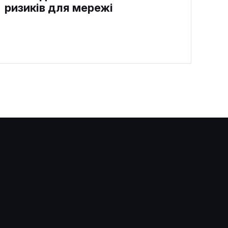
ризиків для мережі
Block довірила ШІ створення
15% коду