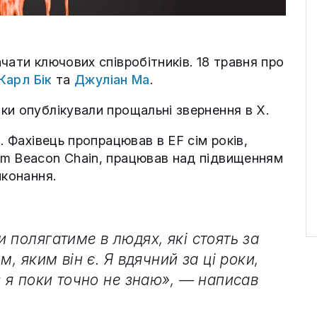
чати ключових співробітників. 18 травня про
Карл Бік
та
Джуліан Ма
.
ки опублікували прощальні звернення в X.
. Фахівець пропрацював в EF сім років,
um Beacon Chain, працював над підвищенням
иконання.
 полягатиме в людях, які стоять за
м, яким він є. Я вдячний за ці роки,
: я поки точно не знаю», — написав