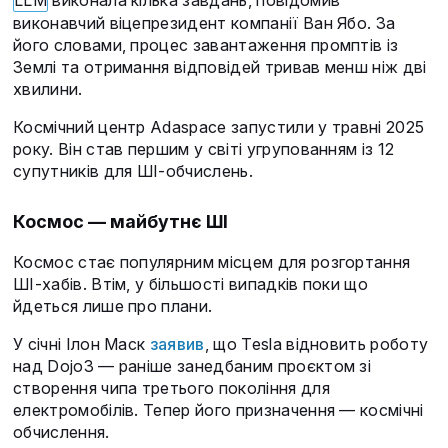
LLM
виконала кілька завдань, повідомив
виконавчий віцепрезидент компанії Ван Ябо. За
його словами, процес завантаження промптів із
Землі та отримання відповідей тривав менш ніж дві
хвилини.
Космічний центр Adaspace запустили у травні 2025
року. Він став першим у світі угрупованням із 12
супутників для ШІ-обчислень.
Космос — майбутнє ШІ
Космос стає популярним місцем для розгортання
ШІ-хабів. Втім, у більшості випадків поки що
йдеться лише про плани.
У січні Ілон Маск
заявив
, що Tesla відновить роботу
над Dojo3 — раніше занедбаним проєктом зі
створення чипа третього покоління для
електромобілів. Тепер його призначення — космічні
обчислення.