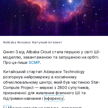
#alibaba
#космос
#штучний інтелект
Qwen-3 від Alibaba Cloud стала першою у світі ШІ-
моделлю, завантаженою та запущеною на орбіті.
Про це пише
SCMP
.
Китайський стартап Adaspace Technology
розгорнув нейромережу в космічному
обчислювальному центрі, який був частиною Star-
Compute Project — мережі з 2800 супутників,
призначеної для живлення фізичного ШІ та
підтримки навчання і
інференсу
.