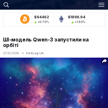
$64462
$1896.94
+0.70%
+1.60%
ШІ-модель Qwen-3 запустили на
орбіті
27.01.2026
ForkLog UA