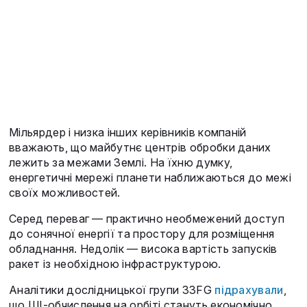
Мільярдер і низка інших керівників компаній
вважають, що майбутнє центрів обробки даних
лежить за межами Землі. На їхню думку,
енергетичні мережі планети наближаються до межі
своїх можливостей.
Серед переваг — практично необмежений доступ
до сонячної енергії та простору для розміщення
обладнання. Недолік — висока вартість запусків
ракет із необхідною інфраструктурою.
Аналітики дослідницької групи 33FG
підрахували
,
що ШІ-обчислення на орбіті стануть економічно