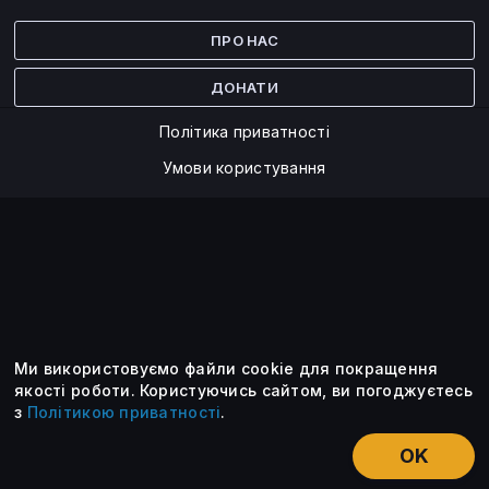
Facebook
Twitter
ПРО НАС
ДОНАТИ
Політика приватності
Умови користування
Ми використовуємо файли cookie для покращення
©2014 — 2026
якості роботи.
Користуючись сайтом, ви погоджуєтесь
з
Політикою приватності
.
Усі опубліковані матеріали належать ForkLog. Ви можете
передруковувати їх тільки після узгодження із редакцією та
OK
вказанням активного посилання на ForkLog.
НОВИНИ
ЕКСКЛЮЗИВ
ЕСЕ
КУРСИ КРИПТОВАЛЮТ