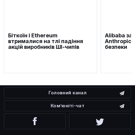
Біткоїн і Ethereum
Alibaba за
втрималися на тлі падіння
Anthropic 
акцій виробників ШІ-чипів
безпеки
Головний канал
Ком’юніті-чат