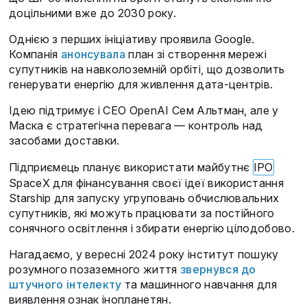
доцільними вже до 2030 року.
Однією з перших ініціативу проявила Google.
Компанія
анонсувала
план зі створення мережі
супутників на навколоземній орбіті, що дозволить
генерувати енергію для живлення дата-центрів.
Ідею підтримує і CEO OpenAI Сем Альтман, але у
Маска є стратегічна перевага — контроль над
засобами доставки.
Підприємець планує використати майбутнє
IPO
SpaceX для фінансування своєї ідеї використання
Starship для запуску угруповань обчислювальних
супутників, які можуть працювати за постійного
сонячного освітлення і збирати енергію цілодобово.
Нагадаємо, у вересні 2024 року інститут пошуку
розумного позаземного життя
звернувся до
штучного інтелекту
та машинного навчання для
виявлення ознак інопланетян.