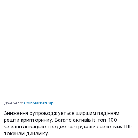
Джерело:
СoinMarketСap
.
Зниження супроводжується ширшим падінням
решти крипторинку. Багато активів із топ-100
за капіталізацією продемонстрували аналогічну ШІ-
токенам динаміку.