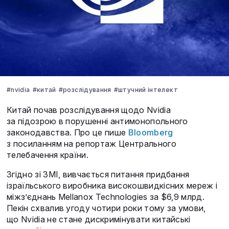
#nvidia
#китай
#розслідування
#штучний інтелект
Китай почав розслідування щодо Nvidia
за підозрою в порушенні антимонопольного
законодавства. Про це пише
Bloomberg
з посиланням на репортаж Центрального
телебачення країни.
Згідно зі ЗМІ, вивчається питання придбання
ізраїльського виробника високошвидкісних мереж і
міжз’єднань Mellanox Technologies за $6,9 млрд.
Пекін схвалив угоду чотири роки тому за умови,
що Nvidia не стане дискримінувати китайські