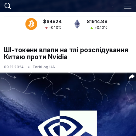
$64824
$1914.88
-0.10%
+0.10%
ШІ-токени впали на тлі розслідування
Китаю проти Nvidia
09.12.2024
ForkLog UA