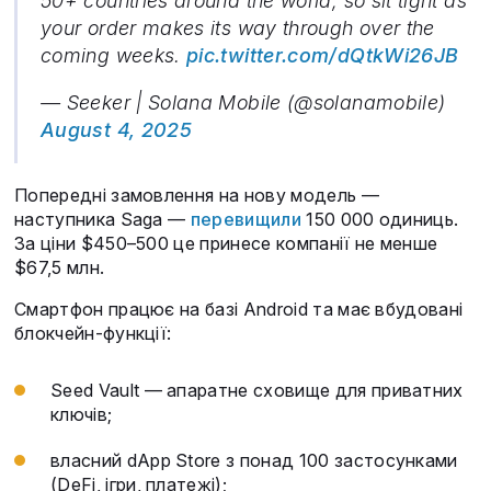
50+ countries around the world, so sit tight as
your order makes its way through over the
coming weeks.
pic.twitter.com/dQtkWi26JB
— Seeker | Solana Mobile (@solanamobile)
August 4, 2025
Попередні замовлення на нову модель —
наступника Saga —
перевищили
150 000 одиниць.
За ціни $450–500 це принесе компанії не менше
$67,5 млн.
Смартфон працює на базі Android та має вбудовані
блокчейн-функції:
Seed Vault — апаратне сховище для приватних
ключів;
власний dApp Store з понад 100 застосунками
(DeFi, ігри, платежі);