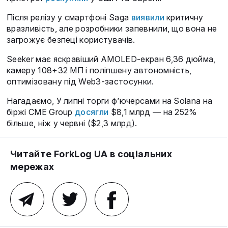
Після релізу у смартфоні Saga
виявили
критичну
вразливість, але розробники запевнили, що вона не
загрожує безпеці користувачів.
Seeker має яскравіший AMOLED-екран 6,36 дюйма,
камеру 108+32 МП і поліпшену автономність,
оптимізовану під Web3-застосунки.
Нагадаємо, У липні торги фʼючерсами на Solana на
біржі CME Group
досягли
$8,1 млрд — на 252%
більше, ніж у червні ($2,3 млрд).
Читайте ForkLog UA в соціальних
мережах