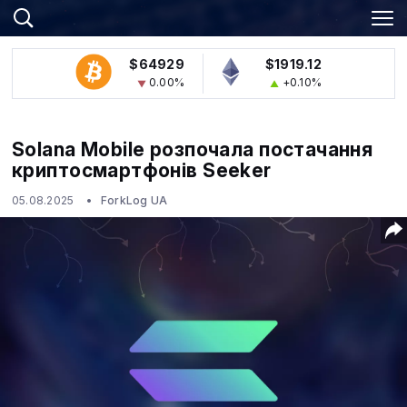
$64929
$1919.12
0.00%
+0.10%
Solana Mobile розпочала постачання
криптосмартфонів Seeker
05.08.2025
ForkLog UA