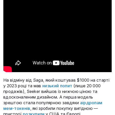
На відміну від Saga, який коштував $1000 на старті
у 2023 році та мав
низький попит
(лише 20 000
продажів), Seeker вийшов із нижчою ціною та
вдосконаленим дизайном. А перша модель
зрештою стала популярною завдяки
аірдропам
мем-токенів
, які зробили покупку вигідною —
пристрої
розкупили
у США та Європі.