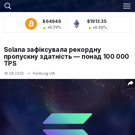
$64946
$1913.35
+0.70%
+0.30%
Solana зафіксувала рекордну
пропускну здатність — понад 100 000
TPS
18.08.2025
ForkLog UA