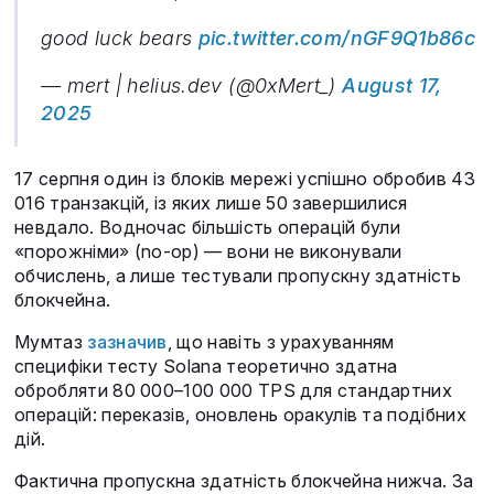
good luck bears
pic.twitter.com/nGF9Q1b86c
— mert | helius.dev (@0xMert_)
August 17,
2025
17 серпня один із блоків мережі успішно обробив 43
016 транзакцій, із яких лише 50 завершилися
невдало. Водночас більшість операцій були
«порожніми» (no-op) — вони не виконували
обчислень, а лише тестували пропускну здатність
блокчейна.
Мумтаз
зазначив
, що навіть з урахуванням
специфіки тесту Solana теоретично здатна
обробляти 80 000–100 000 TPS для стандартних
операцій: переказів, оновлень оракулів та подібних
дій.
Фактична пропускна здатність блокчейна нижча. За