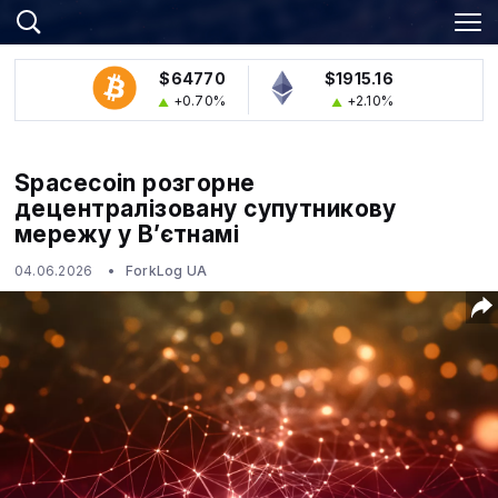
$64770
$1915.16
+0.70%
+2.10%
Spacecoin розгорне
децентралізовану супутникову
мережу у В’єтнамі
04.06.2026
ForkLog UA