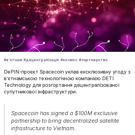
#в'єтнам
#децентралізація
#космос
#партнерство
DePIN-проєкт Spacecoin уклав ексклюзивну угоду з
в’єтнамською технологічною компанією DETI
Technology для розгортання децентралізованої
супутникової інфраструктури.
Spacecoin has signed a $100M exclusive
partnership to bring decentralized satellite
infrastructure to Vietnam.