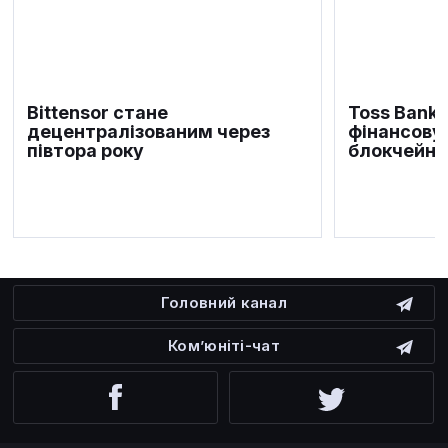
Bittensor стане
Toss Bank 
децентралізованим через
фінансову
півтора року
блокчейні
Головний канал
Ком’юніті-чат