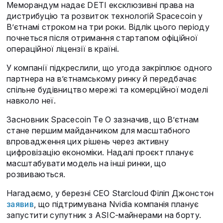
Меморандум надає DETI ексклюзивні права на
дистрибуцію та розвиток технологій Spacecoin у
В’єтнамі строком на три роки. Відлік цього періоду
почнеться після отримання стартапом офіційної
операційної ліцензії в країні.
У компанії підкреслили, що угода закріплює одного
партнера на в’єтнамському ринку й передбачає
спільне будівництво мережі та комерційної моделі
навколо неї.
Засновник Spacecoin Те О зазначив, що В’єтнам
стане першим майданчиком для масштабного
впровадження цих рішень через активну
цифровізацію економіки. Надалі проєкт планує
масштабувати модель на інші ринки, що
розвиваються.
Нагадаємо, у березні CEO Starcloud Філіп Джонстон
заявив
, що підтримувана Nvidia компанія планує
запустити супутник з ASIC-майнерами на борту.