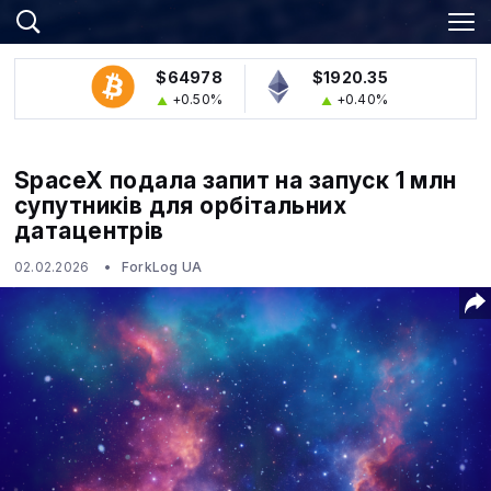
$64978
$1920.35
+0.50%
+0.40%
SpaceX подала запит на запуск 1 млн
супутників для орбітальних
датацентрів
02.02.2026
ForkLog UA