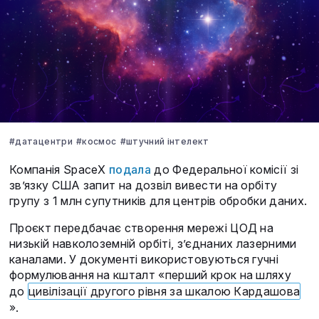
#датацентри
#космос
#штучний інтелект
Компанія SpaceX
подала
до Федеральної комісії зі
зв’язку США запит на дозвіл вивести на орбіту
групу з 1 млн супутників для центрів обробки даних.
Проєкт передбачає створення мережі ЦОД на
низькій навколоземній орбіті, з’єднаних лазерними
каналами. У документі використовуються гучні
формулювання на кшталт «перший крок на шляху
до
цивілізації другого рівня за шкалою Кардашова
».