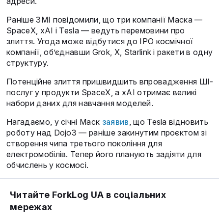
адреси.
Раніше ЗМІ повідомили, що три компанії Маска —
SpaceX, xAI і Tesla — ведуть перемовини про
злиття. Угода може відбутися до IPO космічної
компанії, об’єднавши Grok, X, Starlink і ракети в одну
структуру.
Потенційне злиття пришвидшить впровадження ШІ-
послуг у продукти SpaceX, а xAI отримає великі
набори даних для навчання моделей.
Нагадаємо, у січні Маск
заявив
, що Tesla відновить
роботу над Dojo3 — раніше закинутим проєктом зі
створення чипа третього покоління для
електромобілів. Тепер його планують задіяти для
обчислень у космосі.
Читайте ForkLog UA в соціальних
мережах