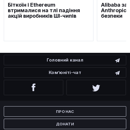
Біткоїн і Ethereum
Alibaba за
втрималися на тлі падіння
Anthropic 
акцій виробників ШІ-чипів
безпеки
Головний канал
Ком’юніті-чат
Facebook
Twitter
ПРО НАС
ДОНАТИ