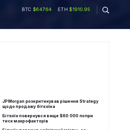
BTC
$64764
ETH
$1910.95
JPMorgan розкритикував рішення Strategy
щодо продажу біткоїна
Біткоїн повернувся вище $60 000 попри
тиск макрофакторів