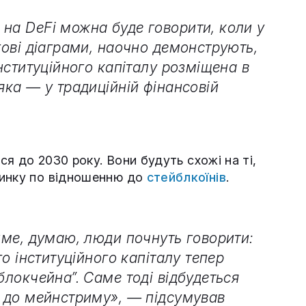
 на DeFi можна буде говорити, коли у
угові діаграми, наочно демонструють,
інституційного капіталу розміщена в
яка — у традиційній фінансовій
ся до 2030 року. Вони будуть схожі на ті,
ринку по відношенню до
стейблкоїнів
.
тиме, думаю, люди почнуть говорити:
го інституційного капіталу тепер
блокчейна”. Саме тоді відбудеться
а до мейнстриму», — підсумував