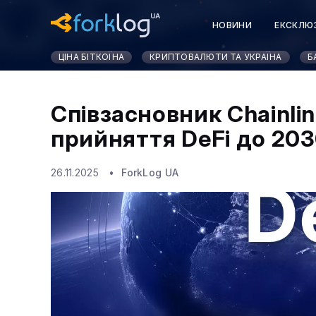
НОВИНИ
ЕКСКЛЮ
ЦІНА БІТКОЇНА
КРИПТОВАЛЮТИ ТА УКРАЇНА
Б
Співзасновник Chainli
прийняття DeFi до 203
26.11.2025
ForkLog UA