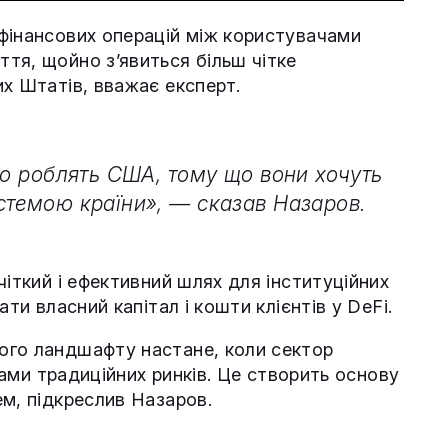
фінансових операцій між користувачами
тя, щойно з’явиться більш чітке
х Штатів, вважає експерт.
що роблять США, тому що вони хочуть
стемою країни», — сказав Назаров.
чіткий і ефективний шлях для інституційних
ти власний капітал і кошти клієнтів у DeFi.
ого ландшафту настане, коли сектор
ягами традиційних ринків. Це створить основу
м, підкреслив Назаров.