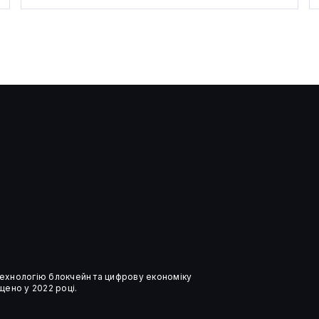
Ончейн-дані сигналізують про
капітуляцію інвесторів у
біткоїн
 технологію блокчейн та цифрову економіку
ено у 2022 році.