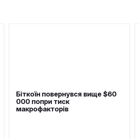
Біткоїн повернувся вище $60
000 попри тиск
макрофакторів