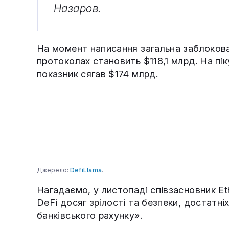
Назаров.
На момент написання загальна заблокова
протоколах становить $118,1 млрд. На пік
показник сягав $174 млрд.
Джерело:
DefiLlama
.
Нагадаємо, у листопаді співзасновник Et
DeFi досяг зрілості та безпеки, достатн
банківського рахунку».