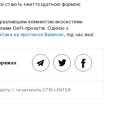
анси стають «життєздатною формою
уразливішим елементом екосистеми
лами DeFi-проєктів. Однією з
атака на протокол Balancer
, під час якої
мережах
діліть її та натисніть CTRL+ENTER