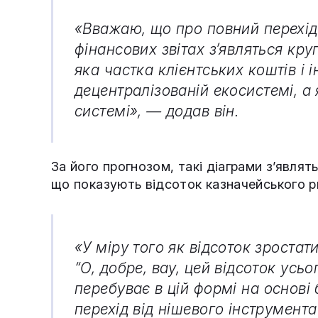
«Вважаю, що про повний перехід
фінансових звітах з’являться кр
яка частка клієнтських коштів і 
децентралізованій екосистемі, а 
системі», — додав він.
За його прогнозом, такі діаграми з’являть
що показують відсоток казначейського 
«У міру того як відсоток зроста
“О, добре, вау, цей відсоток усьо
перебуває в цій формі на основі 
перехід від нішевого інструмент