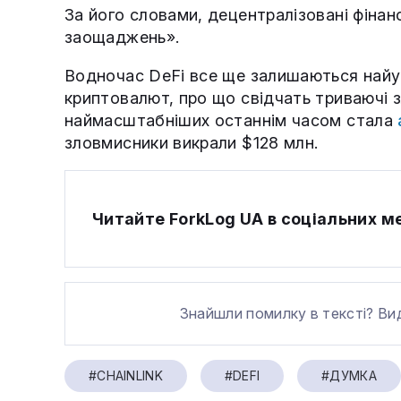
За його словами, децентралізовані фін
заощаджень».
Водночас DeFi все ще залишаються най
криптовалют, про що свідчать триваючі з
наймасштабніших останнім часом стала
зловмисники викрали $128 млн.
Читайте ForkLog UA в соціальних 
Знайшли помилку в тексті? Ви
#CHAINLINK
#DEFI
#ДУМКА