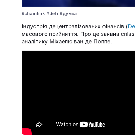
#chainlink
#defi
#думка
Індустрія децентралізованих фінансів (
De
масового прийняття. Про це заявив співза
аналітику Міхаелю ван де Поппе.