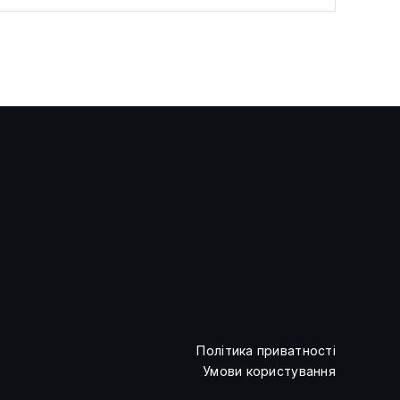
Дослідники DeepMind назвали
суперечку про свідомість ШІ
політичною проблемою
Політика приватності
Умови користування