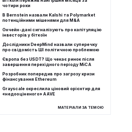
Біткоїн пережив найгірший місяць за
чотири роки
В Bernstein назвали Kalshi та Polymarket
потенційними мішенями для M&A
Ончейн-дані сигналізують про капітуляцію
інвесторів у біткоїн
Дослідники DeepMind назвали суперечку
про свідомість ШІ політичною проблемою
Європа без USDT? Що чекає ринок після
завершення перехідного періоду MiCA
Розробник попередив про загрозу кризи
фінансування Ethereum
Grayscale окреслила ціновий орієнтир для
«недооціненого» AAVE
МАТЕРІАЛИ ЗА ТЕМОЮ