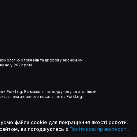
Дослідники залучили ШІ до
аналізу квантових схем
 технологію блокчейн та цифрову економіку
ено у 2022 році.
ать ForkLog. Ви можете передруковувати їх тільки
 вказанням активного посилання на ForkLog.
уємо файли cookie для покращення якості роботи.
сайтом, ви погоджуєтесь з
Політикою приватності
.