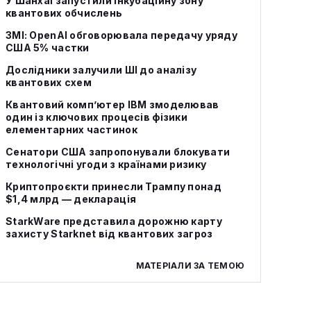
У Шанхаї запустили інкубаційну зону
квантових обчислень
ЗМІ: OpenAI обговорювала передачу уряду
США 5% частки
Дослідники залучили ШІ до аналізу
квантових схем
Квантовий комп’ютер IBM змоделював
один із ключових процесів фізики
елементарних частинок
Сенатори США запропонували блокувати
технологічні угоди з країнами ризику
Криптопроєкти принесли Трампу понад
$1,4 млрд — декларація
StarkWare представила дорожню карту
захисту Starknet від квантових загроз
МАТЕРІАЛИ ЗА ТЕМОЮ