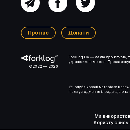
Головний
Facebook
Twitter
ЗМІ: OpenAI обговорювала
канал
передачу уряду США 5%
частки
Про нас
Донати
Ком’юніті-
ForkLog UA — медіа про біткоїн,
чат
українською мовою. Проєкт запущ
©2022 — 2026
Усі опубліковані матеріали належ
після узгодження із редакцією та
Ми використов
Користуючись 