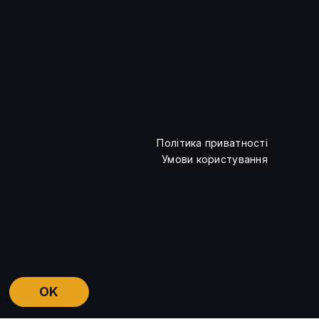
Квантовий комп’ютер IBM
змоделював один із ключових
процесів фізики елементарних
частинок
Політика приватності
Умови користування
OK