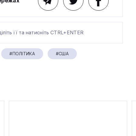
мережах
діліть її та натисніть CTRL+ENTER
#ПОЛІТИКА
#США