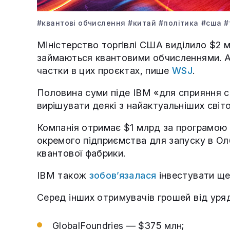
#квантові обчислення
#китай
#політика
#сша
#
Міністерство торгівлі США виділило $2 
займаються квантовими обчисленнями. А
частки в цих проєктах, пише
WSJ
.
Половина суми піде IBM «для сприяння с
вирішувати деякі з найактуальніших світ
Компанія отримає $1 млрд за програмою
окремого підприємства для запуску в Ол
квантової фабрики.
IBM також
зобов’язалася
інвестувати ще
Серед інших отримувачів грошей від уря
GlobalFoundries — $375 млн;