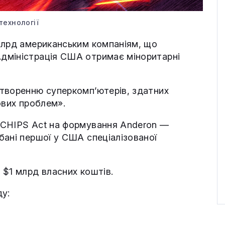
технології
млрд американським компаніям, що
дміністрація США отримає міноритарні
творенню суперкомп’ютерів, здатних
ових проблем».
 CHIPS Act на формування Anderon —
бані першої у США спеціалізованої
 $1 млрд власних коштів.
ду: