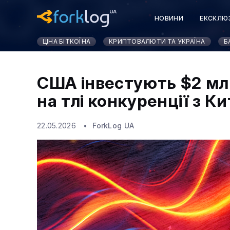
НОВИНИ
ЕКСКЛЮ
КУРСИ КРИПТОВАЛЮ
ЦІНА БІТКОЇНА
КРИПТОВАЛЮТИ ТА УКРАЇНА
Б
США інвестують $2 млр
на тлі конкуренції з К
22.05.2026
ForkLog UA