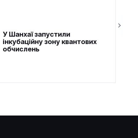
У Шанхаї запустили
інкубаційну зону квантових
обчислень