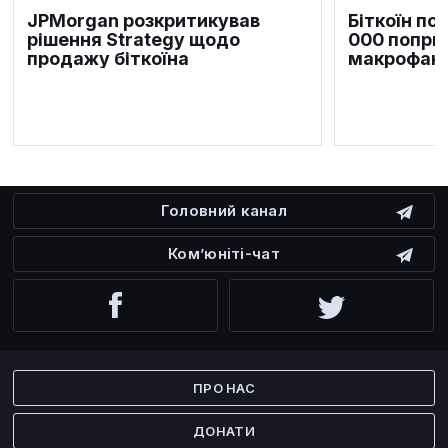
JPMorgan розкритикував
Біткоїн по
рішення Strategy щодо
000 попри
продажу біткоїна
макрофакт
Головний канал
Ком’юніті-чат
Facebook
Twitter
ПРО НАС
ДОНАТИ