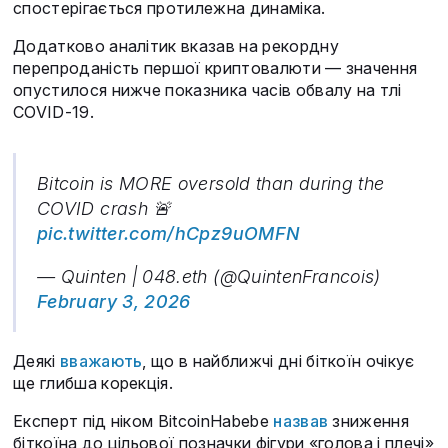
спостерігається протилежна динаміка.
Додатково аналітик вказав на рекордну
перепроданість першої криптовалюти — значення
опустилося нижче показника часів обвалу на тлі
COVID-19.
Bitcoin is MORE oversold than during the
COVID crash 🚨
pic.twitter.com/hCpz9uOMFN
— Quinten | 048.eth (@QuintenFrancois)
February 3, 2026
Деякі
вважають
, що в найближчі дні біткоїн очікує
ще глибша корекція.
Експерт під ніком BitcoinHabebe
назвав
зниження
біткоїна до цільової позначки фігури «голова і плечі»