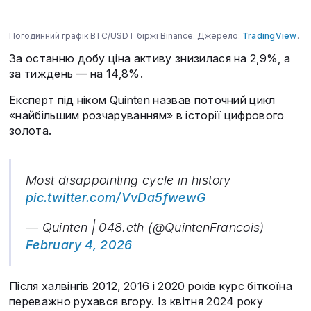
Погодинний графік BTC/USDT біржі Binance. Джерело:
TradingView
.
За останню добу ціна активу знизилася на 2,9%, а
за тиждень — на 14,8%.
Експерт під ніком Quinten назвав поточний цикл
«найбільшим розчаруванням» в історії цифрового
золота.
Most disappointing cycle in history
pic.twitter.com/VvDa5fwewG
— Quinten | 048.eth (@QuintenFrancois)
February 4, 2026
Після халвінгів 2012, 2016 і 2020 років курс біткоїна
переважно рухався вгору. Із квітня 2024 року