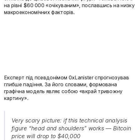
на рівні $60 000 «очікуваним», пославшись на низку
макроекономічних факторів.
Експерт під псевдонімом 0xLanister спрогнозував
глибше падіння. За його словами, формована
графічна модель являє собою «вкрай тривожну
картину».
Very scary picture: if this technical analysis
figure “head and shoulders” works — Bitcoin
price will drop to $40,000