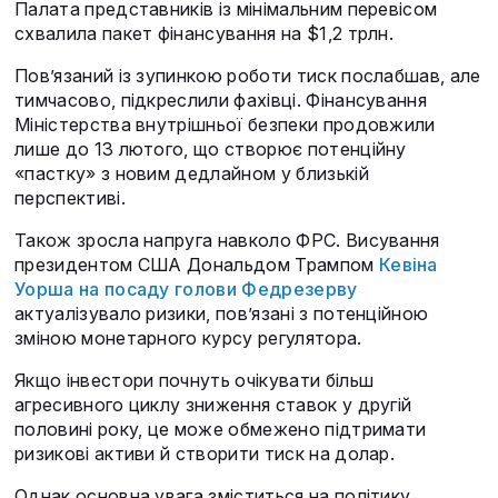
Палата представників із мінімальним перевісом
схвалила пакет фінансування на $1,2 трлн.
Пов’язаний із зупинкою роботи тиск послабшав, але
тимчасово, підкреслили фахівці. Фінансування
Міністерства внутрішньої безпеки продовжили
лише до 13 лютого, що створює потенційну
«пастку» з новим дедлайном у близькій
перспективі.
Також зросла напруга навколо ФРС. Висування
президентом США Дональдом Трампом
Кевіна
Уорша на посаду голови Федрезерву
актуалізувало ризики, пов’язані з потенційною
зміною монетарного курсу регулятора.
Якщо інвестори почнуть очікувати більш
агресивного циклу зниження ставок у другій
половині року, це може обмежено підтримати
ризикові активи й створити тиск на долар.
Однак основна увага зміститься на політику