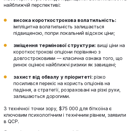
найближчій перспективі:
висока короткострокова волатильність:
імпліцитна волатильність залишається
підвищеною, попри локальний відскок ціни;
зміщення термінової структури:
вищі ціни на
короткострокові опціони порівняно з
довгостроковими — класична ознака того, що
ринок оцінює найближчі ризики як завищені;
захист від обвалу у пріоритеті
: різко
посилився перекіс на користь опціонів на
падіння, а стратегії, розраховані на різкі рухи,
залишаються дорогими.
З технічної точки зору, $75 000 для біткоїна є
ключовим психологічним і технічним рівнем, заявили
в QCP.