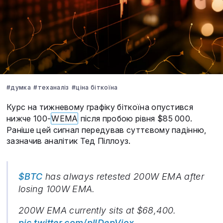
#думка
#теханаліз
#ціна біткоїна
Курс на тижневому графіку біткоїна опустився
нижче 100-
WEMA
після пробою рівня $85 000.
Раніше цей сигнал передував суттєвому падінню,
зазначив аналітик Тед Піллоуз.
$BTC
has always retested 200W EMA after
losing 100W EMA.
200W EMA currently sits at $68,400.
pic.twitter.com/plIDepViox