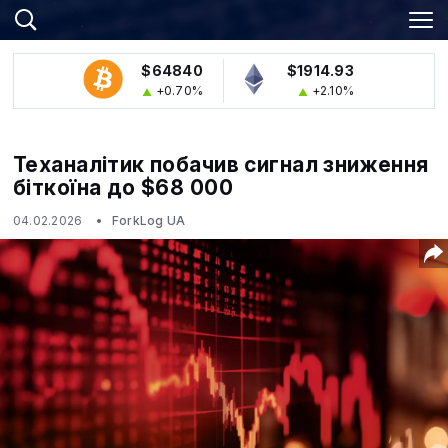
$64840
$1914.93
+0.70%
+2.10%
Теханалітик побачив сигнал зниження
біткоїна до $68 000
04.02.2026
ForkLog UA