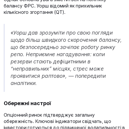
балансу ФРС. Уорш відомий як прихильник
кількісного згортання (QT).
«Уорш дав зрозуміти про свою погляди
щодо більш швидкого скорочення балансу,
що безпосередньо зачіпає роботу ринку
репо. Неприємне нагадування: коли
резерви стають дефіцитними в
“неправильних” місцях, стрес може
проявитися раптово», — попередили
аналітики.
Обережні настрої
Опціонний ринок підтверджує загальну
обережність. Ключові індикатори свідчать, що
інвестори готуються до підвищеної волатильності в