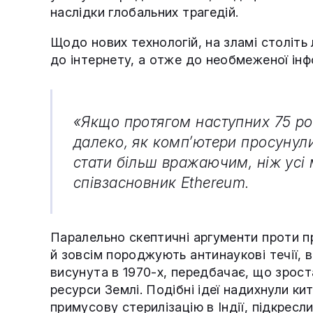
наслідки глобальних трагедій.
Щодо нових технологій, на зламі століт
до інтернету, а отже до необмеженої інф
«Якщо протягом наступних 75 рок
далеко, як комп’ютери просунули
стати більш вражаючим, ніж усі
співзасновник Ethereum.
Паралельно скептичні аргументи проти пр
й зовсім породжують антинаукові течії, 
висунута в 1970-х, передбачає, що зрос
ресурси Землі. Подібні ідеї надихнули ки
примусову стерилізацію в Індії, підкресли