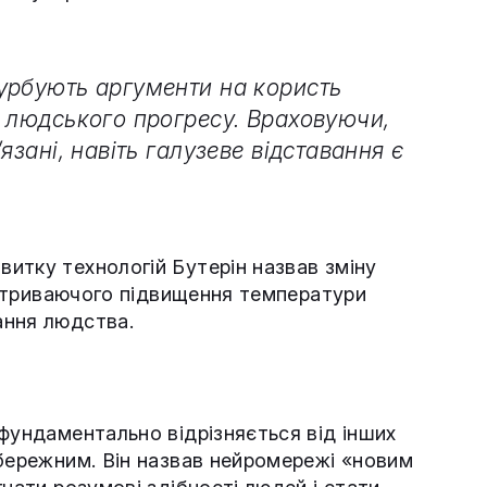
урбують аргументи на користь
о людського прогресу. Враховуючи,
язані, навіть галузеве відставання є
итку технологій Бутерін назвав зміну
ії триваючого підвищення температури
ання людства.
фундаментально відрізняється від інших
обережним. Він назвав нейромережі «новим