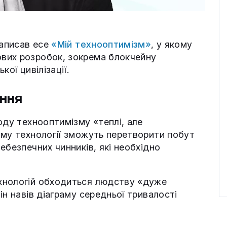
написав есе
«Мій технооптимізм»
, у якому
вих розробок, зокрема блокчейну
ої цивілізації.
ення
оду технооптимізму «теплі, але
ому технології зможуть перетворити побут
ебезпечних чинників, які необхідно
хнологій обходиться людству «дуже
ін навів діаграму середньої тривалості