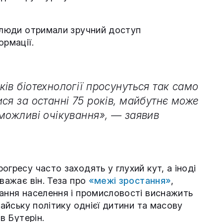
ь люди отримали зручний доступ
ормації.
ів біотехнології просунуться так само
ся за останні 75 років, майбутнє може
 можливі очікування», — заявив
огресу часто заходять у глухий кут, а іноді
вважає він. Теза про
«межі зростання»
,
тання населення і промисловості виснажить
тайську політику однієї дитини та масову
в Бутерін.