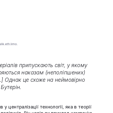
ik.eth.limo.
ріалів припускають світ, у якому
оряються наказам (неполіпшених)
…] Однак це схоже на неймовірно
Бутерін.
у централізації технології, яка в теорії