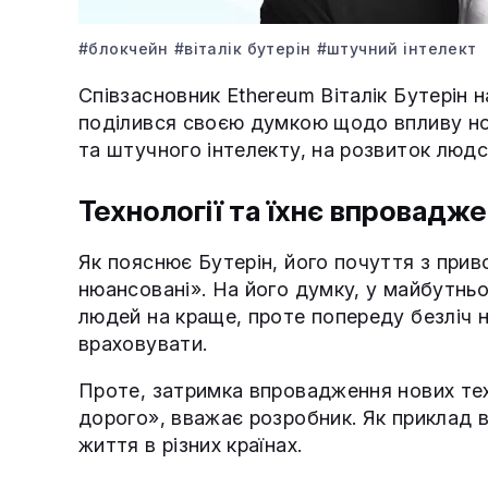
#блокчейн
#віталік бутерін
#штучний інтелект
Співзасновник Ethereum Віталік Бутерін 
поділився своєю думкою щодо впливу но
та штучного інтелекту, на розвиток людськ
Технології та їхнє впровадж
Як пояснює Бутерін, його почуття з прив
нюансовані». На його думку, у майбутнь
людей на краще, проте попереду безліч н
враховувати.
Проте, затримка впровадження нових те
дорого», вважає розробник. Як приклад в
життя в різних країнах.