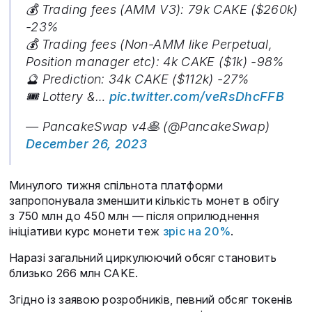
💰 Trading fees (AMM V3): 79k CAKE ($260k)
-23%
💰 Trading fees (Non-AMM like Perpetual,
Position manager etc): 4k CAKE ($1k) -98%
🔮 Prediction: 34k CAKE ($112k) -27%
🎟️ Lottery &…
pic.twitter.com/veRsDhcFFB
— PancakeSwap v4🥞 (@PancakeSwap)
December 26, 2023
Минулого тижня спільнота платформи
запропонувала зменшити кількість монет в обігу
з 750 млн до 450 млн — після оприлюднення
ініціативи курс монети теж
зріс на 20%
.
Наразі загальний циркулюючий обсяг становить
близько 266 млн CAKE.
Згідно із заявою розробників, певний обсяг токенів