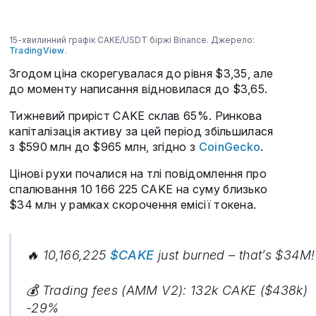
15-хвилинний графік CAKE/USDT біржі Binance. Джерело:
TradingView
.
Згодом ціна скорегувалася до рівня $3,35, але
до моменту написання відновилася до $3,65.
Тижневий приріст CAKE склав 65%. Ринкова
капіталізація активу за цей період збільшилася
з $590 млн до $965 млн, згідно з
CoinGecko
.
Цінові рухи почалися на тлі повідомлення про
спалювання 10 166 225 CAKE на суму близько
$34 млн у рамках скорочення емісії токена.
🔥 10,166,225
$CAKE
just burned – that’s $34M!
💰 Trading fees (AMM V2): 132k CAKE ($438k)
-29%