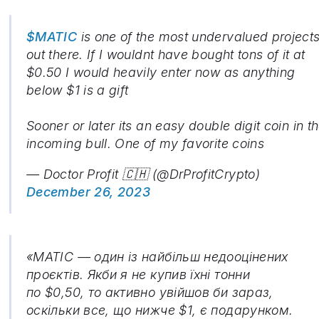
$MATIC
is one of the most undervalued project
out there. If I wouldnt have bought tons of it at
$0.50 I would heavily enter now as anything
below $1 is a gift
Sooner or later its an easy double digit coin in t
incoming bull. One of my favorite coins
— Doctor Profit 🇨🇭 (@DrProfitCrypto)
December 26, 2023
«MATIC — один із найбільш недооцінених
проєктів. Якби я не купив їхні тонни
по $0,50, то активно увійшов би зараз,
оскільки все, що нижче $1, є подарунком.