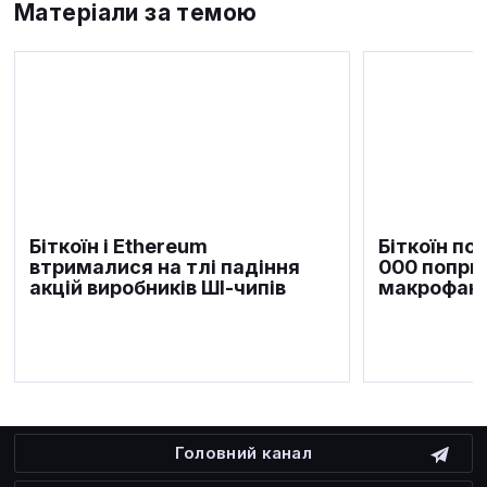
Матеріали за темою
Біткоїн і Ethereum
Біткоїн по
втрималися на тлі падіння
000 попри
акцій виробників ШІ-чипів
макрофакт
Головний канал