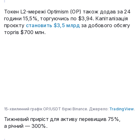
Токен L2-мережі Optimism (OP) також додав за 24
години 15,5%, торгуючись по $3,94. Капіталізація
проєкту
становить $3,5 млрд
за добового обсягу
торгів $700 млн.
15-хвилинний графік OP/USDT біржі Binance. Джерело:
TradingView
.
Тижневий приріст для активу перевищив 75%,
а річний — 300%.