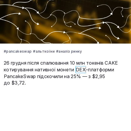
#pancakeswap
#альткоїни
#аналіз ринку
26 грудня після спалювання 10 млн токенів CAKE
котирування нативної монети
DEX
-платформи
PancakeSwap підскочили на 25% — з $2,95
до $3,72.