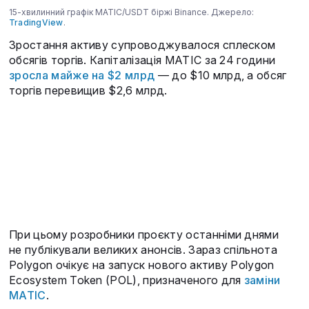
15-хвилинний графік MATIC/USDT біржі Binance. Джерело:
TradingView
.
Зростання активу супроводжувалося сплеском
обсягів торгів. Капіталізація MATIC за 24 години
зросла майже на $2 млрд
— до $10 млрд, а обсяг
торгів перевищив $2,6 млрд.
При цьому розробники проєкту останніми днями
не публікували великих анонсів. Зараз спільнота
Polygon очікує на запуск нового активу Polygon
Ecosystem Token (POL), призначеного для
заміни
MATIC
.