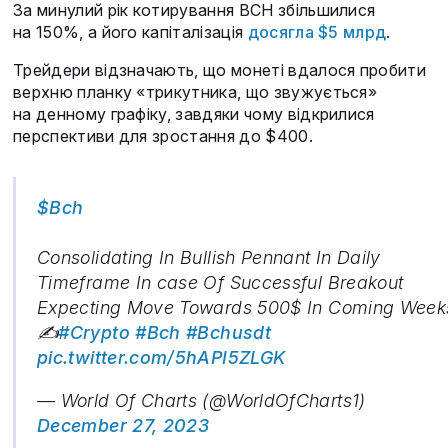
За минулий рік котирування BCH збільшилися
на 150%, а його капіталізація
досягла $5 млрд
.
Трейдери відзначають, що монеті вдалося пробити
верхню планку «трикутника, що звужується»
на денному графіку, завдяки чому відкрилися
перспективи для зростання до $400.
$Bch
Consolidating In Bullish Pennant In Daily
Timeframe In case Of Successful Breakout
Expecting Move Towards 500$ In Coming Week
✍️
#Crypto
#Bch
#Bchusdt
pic.twitter.com/5hAPI5ZLGK
— World Of Charts (@WorldOfCharts1)
December 27, 2023