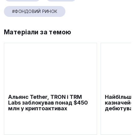
#ФОНДОВИЙ РИНОК
Матеріали за темою
Альянс Tether, TRON і TRM
Найбільше
Labs заблокував понад $450
казначейст
млн у криптоактивах
дебютувал