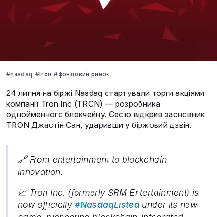
#nasdaq
#tron
#фондовий ринок
24 липня на біржі Nasdaq стартували торги акціями
компанії Tron Inc (TRON) — розробника
однойменного блокчейну. Сесію відкрив засновник
TRON Джастін Сан, ударивши у біржовий дзвін.
🔗 From entertainment to blockchain
innovation.
📈 Tron Inc. (formerly SRM Entertainment) is
now officially
#NasdaqListed
under its new
name, pioneering blockchain-integrated