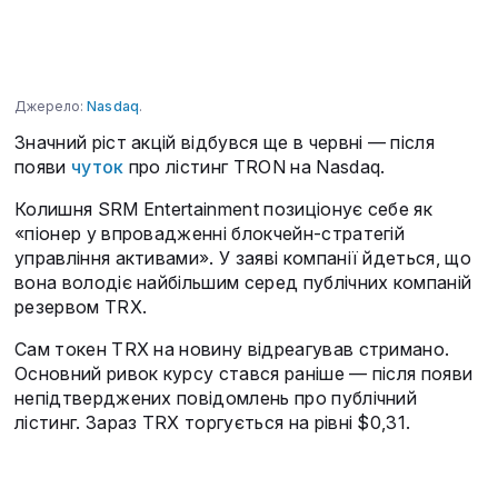
Джерело:
Nasdaq
.
Значний ріст акцій відбувся ще в червні — після
появи
чуток
про лістинг TRON на Nasdaq.
Колишня SRM Entertainment позиціонує себе як
«піонер у впровадженні блокчейн-стратегій
управління активами». У заяві компанії йдеться, що
вона володіє найбільшим серед публічних компаній
резервом TRX.
Сам токен TRX на новину відреагував стримано.
Основний ривок курсу стався раніше — після появи
непідтверджених повідомлень про публічний
лістинг. Зараз TRX торгується на рівні $0,31.