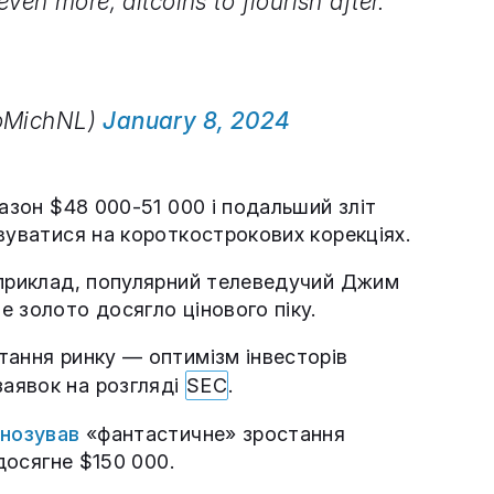
en more, altcoins to flourish after.
toMichNL)
January 8, 2024
пазон $48 000-51 000 і подальший зліт
вуватися на короткострокових корекціях.
априклад, популярний телеведучий Джим
 золото досягло цінового піку.
тання ринку — оптимізм інвесторів
аявок на розгляді
SEC
.
гнозував
«фантастичне» зростання
 досягне $150 000.