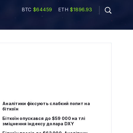
BTC
$64459
ETH
$1896.93
Аналітики фіксують слабкий попит на
біткоїн
Біткоїн опускався до $59 000 на тлі
зміцнення індексу долара DXY