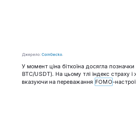
Джерело:
CoinGecko
.
У момент ціна біткоїна досягла позначки 
BTC/USDT). На цьому тлі індекс страху і 
вказуючи на переважання
FOMO
-настрої