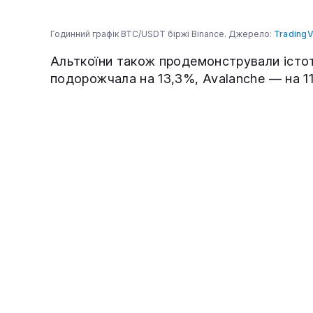
Годинний графік BTC/USDT біржі Binance. Джерело:
Trading
Альткоїни також продемонстрували істот
подорожчала на 13,3%, Avalanche — на 1