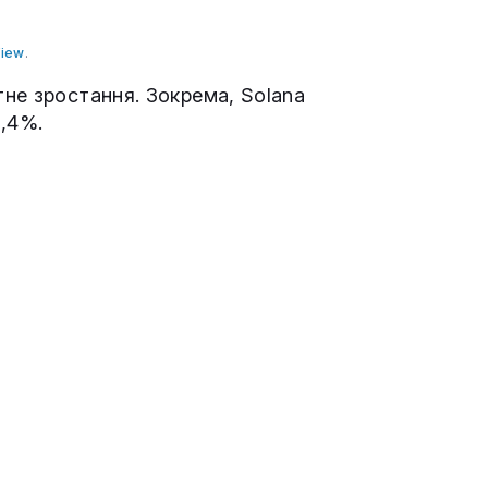
View
.
не зростання. Зокрема, Solana
1,4%.