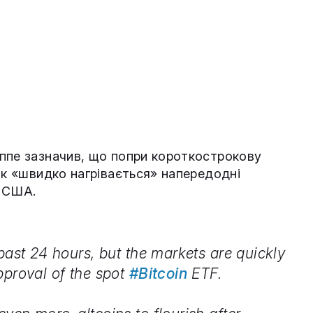
ппе зазначив, що попри короткострокову
ок «швидко нагрівається» напередодні
у США.
past 24 hours, but the markets are quickly
pproval of the spot
#Bitcoin
ETF.