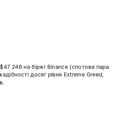
$47 248 на біржі Binance (спотова пара
жадібності досяг рівня Extreme Greed,
в.