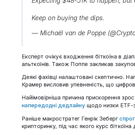
Expecting $48-51K to happen, but ev
Keep on buying the dips.
— Michaël van de Poppe (@Cryp
Експерт очікує входження біткоїна в діа
альткоїнів. Також Поппе закликав закупо
Деякі фахівці налаштовані скептично. Н
Крамер висловив упевненість, що цифрове
Найімовірніша причина прискорення зрос
напередодні дедлайну
щодо низки ETF-з
Раніше макростратег Генрік Зеберг
спро
крипторинку, під час якого курс біткоїна