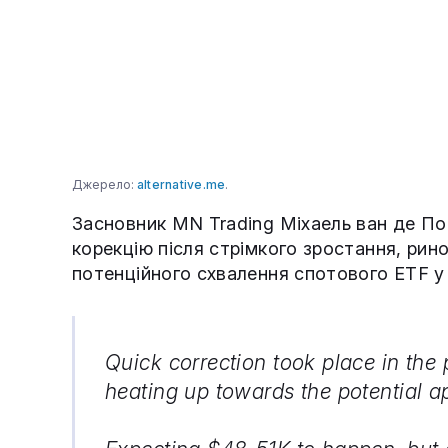
Джерело:
alternative.me
.
Засновник MN Trading Міхаель ван де По
корекцію після стрімкого зростання, рин
потенційного схвалення спотового ETF 
Quick correction took place in the 
heating up towards the potential a