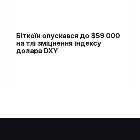
Біткоїн опускався до $59 000
на тлі зміцнення індексу
долара DXY