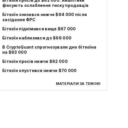
Біткоїн просів до $62 000. Аналітики
фіксують ослаблення тиску продавців
Біткоїн знизився нижче $64 000 після
засідання ФРС
Біткоїн піднімався вище $67 000
Біткоїн наблизився до $66 000
В CryptoQuant спрогнозували дно біткоїна
на $63 000
Біткоїн просів нижче $62 000
Біткоїн опустився нижче $70 000
МАТЕРІАЛИ ЗА ТЕМОЮ