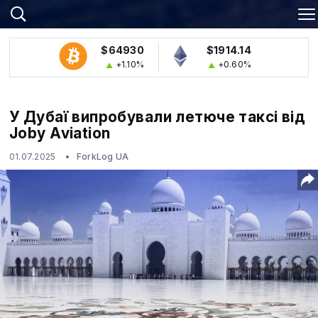
$64930
$1914.14
+1.10%
+0.60%
У Дубаї випробували летюче таксі від
Joby Aviation
01.07.2025
ForkLog UA