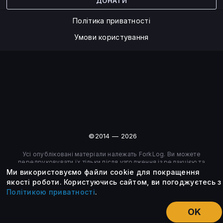
ДОНАТИ
Політика приватності
Умови користування
©2014 — 2026
Усі опубліковані матеріали належать ForkLog. Ви можете
передруковувати їх тільки після узгодження із редакцією та
вказанням активного посилання на ForkLog.
Ми використовуємо файли cookie для покращення
якості роботи.
Користуючись сайтом, ви погоджуєтесь з
Політикою приватності
.
OK
НОВИНИ
ЕКСКЛЮЗИВ
ЕСЕ
КУРСИ КРИПТОВАЛЮТ