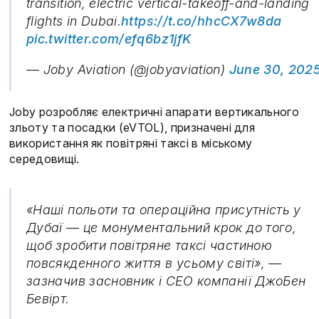
transition, electric vertical-takeoff-and-landing
flights in Dubai.
https://t.co/hhcCX7w8da
pic.twitter.com/efq6bz1jfK
— Joby Aviation (@jobyaviation)
June 30, 202
Joby розробляє електричні апарати вертикального
зльоту та посадки (eVTOL), призначені для
використання як повітряні таксі в міському
середовищі.
«Наші польоти та операційна присутність у
Дубаї — це монументальний крок до того,
щоб зробити повітряне таксі частиною
повсякденного життя в усьому світі», —
зазначив засновник і CEO компанії ДжоБен
Бевірт.