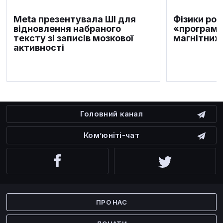
Meta презентувала ШІ для
Фізики ро
відновлення набраного
«програму
тексту зі записів мозкової
магнітних 
активності
Головний канал
Ком’юніті-чат
Facebook
Twitter
ПРО НАС