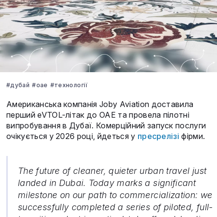
#дубай
#оае
#технології
Американська компанія Joby Aviation доставила
перший eVTOL-літак до ОАЕ та провела пілотні
випробування в Дубаї. Комерційний запуск послуги
очікується у 2026 році, йдеться у
пресрелізі
фірми.
The future of cleaner, quieter urban travel just
landed in Dubai. Today marks a significant
milestone on our path to commercialization: we
successfully completed a series of piloted, full-