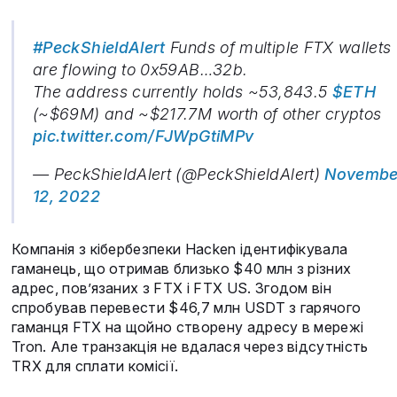
#PeckShieldAlert
Funds of multiple FTX wallets
are flowing to 0x59AB…32b.
The address currently holds ~53,843.5
$ETH
(~$69M) and ~$217.7M worth of other cryptos
pic.twitter.com/FJWpGtiMPv
— PeckShieldAlert (@PeckShieldAlert)
Novembe
12, 2022
Компанія з кібербезпеки Hacken ідентифікувала
гаманець, що отримав близько $40 млн з різних
адрес, пов’язаних з FTX і FTX US. Згодом він
спробував перевести $46,7 млн USDT з гарячого
гаманця FTX на щойно створену адресу в мережі
Tron. Але транзакція не вдалася через відсутність
TRX для сплати комісії.