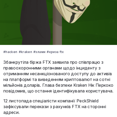
#hacken
#kraken
#злами
#криза ftx
Збанкрутіла біржа FTX заявила про співпрацю з
правоохоронними органами щодо інциденту з
отриманням несанкціонованого доступу до активів
на платформі та виведенням криптовалют на сотні
мільйонів доларів. Глава безпеки Kraken Нік Перкоко
повідомив, що остання ідентифікувала користувача.
12 листопада спеціалісти компанії PeckShield
зафіксували перекази з рахунків FTX на сторонні
адреси.