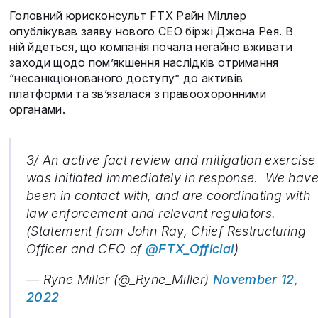
Головний юрисконсульт FTX Райн Міллер
опублікував заяву нового СЕО біржі Джона Рея. В
ній йдеться, що компанія почала негайно вживати
заходи щодо пом’якшення наслідків отримання
“несанкціонованого доступу” до активів
платформи та зв’язалася з правоохоронними
органами.
3/ An active fact review and mitigation exercise
was initiated immediately in response. We hav
been in contact with, and are coordinating with
law enforcement and relevant regulators.
(Statement from John Ray, Chief Restructuring
Officer and CEO of
@FTX_Official
)
— Ryne Miller (@_Ryne_Miller)
November 12,
2022