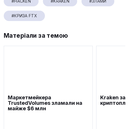
#HACKEN
#KRAKEN
#ЗЛАМИ
#КРИЗА FTX
Матеріали за темою
Маркетмейкера
Kraken за
TrustedVolumes зламали на
криптопла
майже $6 млн