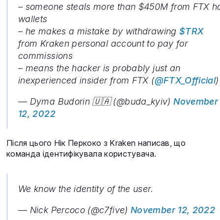
– someone steals more than $450M from FTX h
wallets
– he makes a mistake by withdrawing
$TRX
from Kraken personal account to pay for
commissions
– means the hacker is probably just an
inexperienced insider from FTX (
@FTX_Official
)
— Dyma Budorin 🇺🇦 (@buda_kyiv)
November
12, 2022
Після цього Нік Перкоко з Kraken написав, що
команда ідентифікувала користувача.
We know the identity of the user.
— Nick Percoco (@c7five)
November 12, 2022