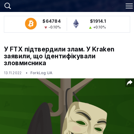
$64784
$1914.1
-0.10%
+0.10%
У FTX підтвердили злам. У Kraken
заявили, що ідентифікували
зловмисника
13.11.2022
ForkLog UA