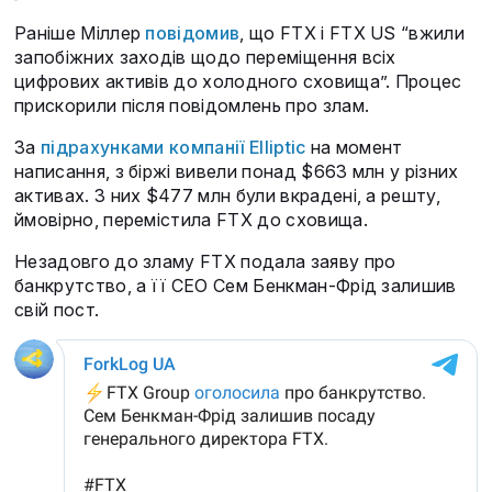
Раніше Міллер
повідомив
, що FTX і FTX US “вжили
запобіжних заходів щодо переміщення всіх
цифрових активів до холодного сховища”. Процес
прискорили після повідомлень про злам.
За
підрахунками компанії Elliptic
на момент
написання, з біржі вивели понад $663 млн у різних
активах. З них $477 млн були вкрадені, а решту,
ймовірно, перемістила FTX до сховища.
Незадовго до зламу FTX подала заяву про
банкрутство, а її СЕО Сем Бенкман-Фрід залишив
свій пост.