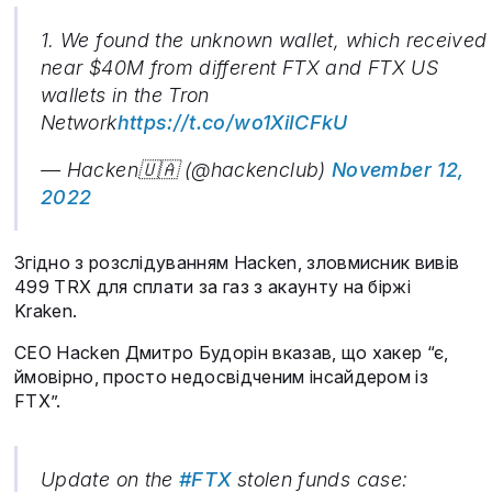
1. We found the unknown wallet, which received
near $40M from different FTX and FTX US
wallets in the Tron
Network
https://t.co/wo1XiICFkU
— Hacken🇺🇦 (@hackenclub)
November 12,
2022
Згідно з розслідуванням Hacken, зловмисник вивів
499 TRX для сплати за газ з акаунту на біржі
Kraken.
СЕО Hacken Дмитро Будорін вказав, що хакер “є,
ймовірно, просто недосвідченим інсайдером із
FTX”.
Update on the
#FTX
stolen funds case: