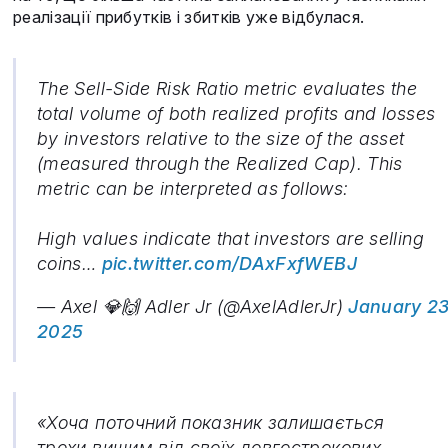
реалізації прибутків і збитків уже відбулася.
The Sell-Side Risk Ratio metric evaluates the
total volume of both realized profits and losses
by investors relative to the size of the asset
(measured through the Realized Cap). This
metric can be interpreted as follows:
High values indicate that investors are selling
coins…
pic.twitter.com/DAxFxfWEBJ
— Axel 💎🙌 Adler Jr (@AxelAdlerJr)
January 23
2025
«Хоча поточний показник залишається
трохи вищим від своїх довгострокових