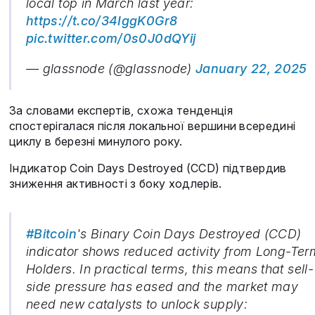
local top in March last year:
https://t.co/34IggK0Gr8
pic.twitter.com/0s0J0dQYij
— glassnode (@glassnode)
January 22, 2025
За словами експертів, схожа тенденція
спостерігалася після локальної вершини всередині
циклу в березні минулого року.
Індикатор Coin Days Destroyed (CCD) підтвердив
зниження активності з боку ходлерів.
#Bitcoin
's Binary Coin Days Destroyed (CCD)
indicator shows reduced activity from Long-Ter
Holders. In practical terms, this means that sell-
side pressure has eased and the market may
need new catalysts to unlock supply: