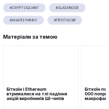
#CRYPTOQUANT
#GLASSNODE
#АНАЛІЗ РИНКУ
#ПРОГНОЗИ
Матеріали за темою
Біткоїн і Ethereum
Біткоїн по
втрималися на тлі падіння
000 попри
акцій виробників ШІ-чипів
макрофакт