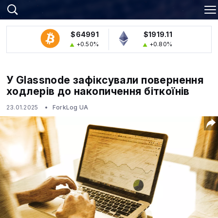
$64991
$1919.11
+0.50%
+0.80%
У Glassnode зафіксували повернення
ходлерів до накопичення біткоїнів
23.01.2025
ForkLog UA