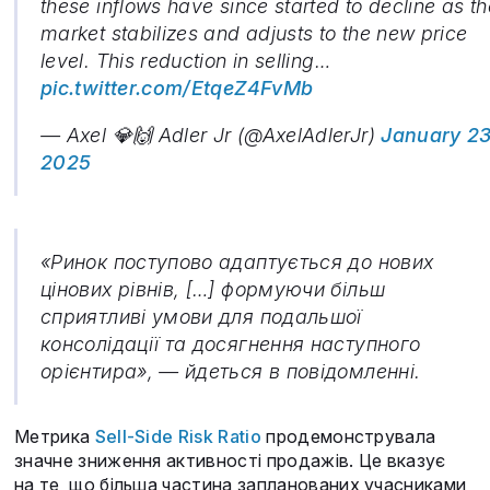
these inflows have since started to decline as th
market stabilizes and adjusts to the new price
level. This reduction in selling…
pic.twitter.com/EtqeZ4FvMb
— Axel 💎🙌 Adler Jr (@AxelAdlerJr)
January 23
2025
«Ринок поступово адаптується до нових
цінових рівнів, […] формуючи більш
сприятливі умови для подальшої
консолідації та досягнення наступного
орієнтира», — йдеться в повідомленні.
Метрика
Sell-Side Risk Ratio
продемонструвала
значне зниження активності продажів. Це вказує
на те, що більша частина запланованих учасниками