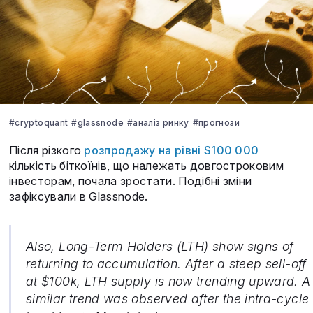
#cryptoquant
#glassnode
#аналіз ринку
#прогнози
Після різкого
розпродажу на рівні $100 000
кількість біткоїнів, що належать довгостроковим
інвесторам, почала зростати. Подібні зміни
зафіксували в Glassnode.
Also, Long-Term Holders (LTH) show signs of
returning to accumulation. After a steep sell-off
at $100k, LTH supply is now trending upward. A
similar trend was observed after the intra-cycle