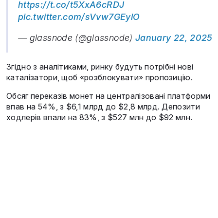
https://t.co/t5XxA6cRDJ
pic.twitter.com/sVvw7GEylO
— glassnode (@glassnode)
January 22, 2025
Згідно з аналітиками, ринку будуть потрібні нові
каталізатори, щоб «розблокувати» пропозицію.
Обсяг переказів монет на централізовані платформи
впав на 54%, з $6,1 млрд до $2,8 млрд. Депозити
ходлерів впали на 83%, з $527 млн до $92 млн.