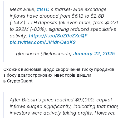
Meanwhile,
#BTC
's market-wide exchange
inflows have dropped from $6.1B to $2.8B
(-54%). LTH deposits fell even more, from $52
to $92M (-83%), signaling reduced speculative
activity:
https://t.co/8aZ0cZXeQF
pic.twitter.com/JV1dnQeoK2
— glassnode (@glassnode)
January 22, 2025
Схожих висновків щодо скорочення тиску продажів
з боку довгострокових інвесторів дійшли
в CryptoQuant.
After Bitcoin's price reached $97,000, capital
inflows surged significantly, indicating that man
investors were actively taking profits. However,