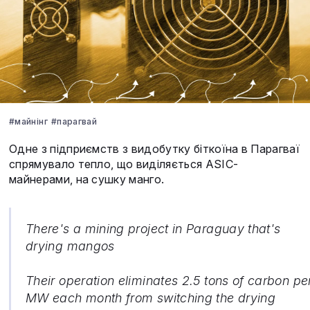
#майнінг
#парагвай
Одне з підприємств з видобутку біткоїна в Парагваї
спрямувало тепло, що виділяється ASIC-
майнерами, на сушку манго.
There's a mining project in Paraguay that's
drying mangos
Their operation eliminates 2.5 tons of carbon pe
MW each month from switching the drying