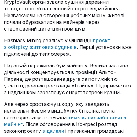
KryptoVault організувала сушіння деревини
та водоростей на тепловій енергії від майнінгу.
Незважаючи на створення робочих місць, жителі
почали обурюватися на майнерів через
створюваний дата-центром шум.
Hashlabs Mining реалізує у Фінляндії
проєкт
з обігріву житлових будинків
. Перші установки вже
підключені до тепломереж.
Парагвай переживає бум майнінгу. Велика частина
діяльності концентрується в провінції Альто-
Парана, де розташована друга за потужністю
у світі гідроелектростанція «Ітайпу». Підприємство
з надлишком забезпечує енергопотреби країни.
Але через зростаючу шкоду, яку завдають
нелегальні ферми з видобутку біткоїна, група
сенаторів запропонувала
тимчасово заборонити
майнінг
. Після обговорення в Конгресі розгляд
законопроєкту
відклали
і призначили громадські