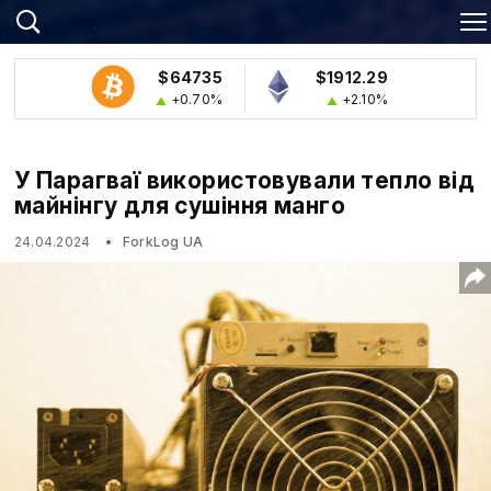
$64735
$1912.29
+0.70%
+2.10%
У Парагваї використовували тепло від
майнінгу для сушіння манго
24.04.2024
ForkLog UA