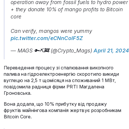
operation away from fossil fuels to hydro power
+ they donate 10% of mango profits to Bitcoin
core
Can verify, mangos were yummy
pic.twitter.com/eCNnCoIF5Z
— MAGS 🔑⛏️🚒 (@Crypto_Mags)
April 21, 202
Переведення процесу зі спалювання викопного
палива на гідроелектроенергію скоротило викиди
вуглецю на 2,5 т щомісяця на споживаний 1 МВт,
повідомила радниця фірми PRTI Магдалена
Гроновська.
Вона додала, що 10% прибутку від продажу
фруктів майнінгова компанія жертвує розробникам
Bitcoin Core.