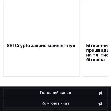
SBI Crypto закриє майнінг-пул
Біткоїн-м
пришвидшу
на тлі тис
біткоїна
Головний канал
Ком’юніті-чат