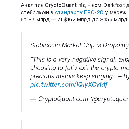
Аналітик CryptoQuant під ніком Darkfost 
стейблкоїнів
стандарту ERC-20
у мережі 
на $7 млрд — зі $162 млрд до $155 млрд.
Stablecoin Market Cap is Dropping
“This is a very negative signal, ex
choosing to fully exit the crypto m
precious metals keep surging.” – 
pic.twitter.com/IQlyXCvidf
— CryptoQuant.com (@cryptoqua