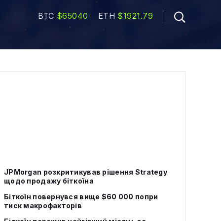
BTC
$65040
ETH
$1921.79
JPMorgan розкритикував рішення Strategy
щодо продажу біткоїна
Біткоїн повернувся вище $60 000 попри
тиск макрофакторів