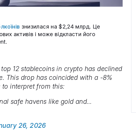
лкоїнів
знизилася на $2,24 млрд. Це
рових активів і може відкласти його
nt.
op 12 stablecoins in crypto has declined
e. This drop has coincided with a -8%
 to interpret from this:
ional safe havens like gold and…
nuary 26, 2026