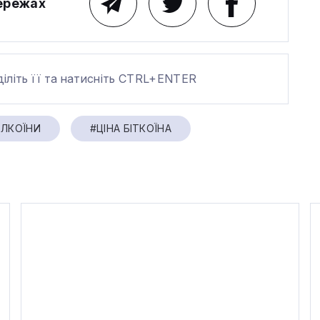
мережах
діліть її та натисніть CTRL+ENTER
БЛКОЇНИ
#ЦІНА БІТКОЇНА