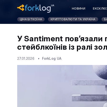
НОВИНИ
ЕКСКЛЮ
ЦІНА БІТКОЇНА
КРИПТОВАЛЮТИ ТА УКРАЇНА
Б
У Santiment пов’язали 
стейблкоїнів із ралі зо
27.01.2026
ForkLog UA