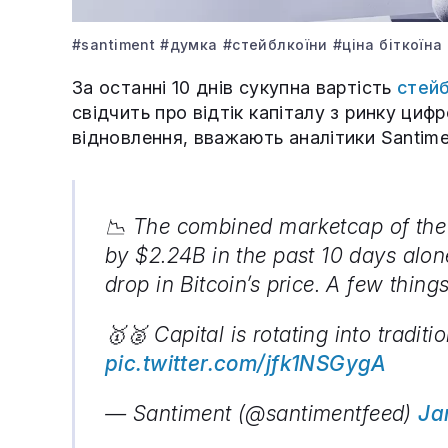
#santiment
#думка
#стейблкоїни
#ціна біткоїна
За останні 10 днів сукупна вартість
стейб
свідчить про відтік капіталу з ринку циф
відновлення, вважають аналітики Santime
📉 The combined marketcap of the t
by $2.24B in the past 10 days alon
drop in Bitcoin’s price. A few things
🥇🥈 Capital is rotating into tradit
pic.twitter.com/jfk1NSGygA
— Santiment (@santimentfeed)
Ja