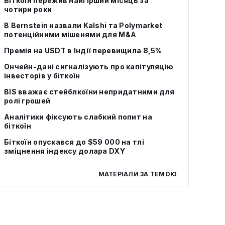
Біткоїн пережив найгірший місяць за
чотири роки
В Bernstein назвали Kalshi та Polymarket
потенційними мішенями для M&A
Премія на USDT в Індії перевищила 8,5%
Ончейн-дані сигналізують про капітуляцію
інвесторів у біткоїн
BIS вважає стейблкоїни непридатними для
ролі грошей
Аналітики фіксують слабкий попит на
біткоїн
Біткоїн опускався до $59 000 на тлі
зміцнення індексу долара DXY
МАТЕРІАЛИ ЗА ТЕМОЮ