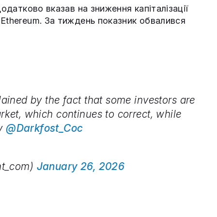
додатково вказав на зниження капіталізації
Ethereum. За тиждень показник обвалився
plained by the fact that some investors are
arket, which continues to correct, while
By
@Darkfost_Coc
nt_com)
January 26, 2026