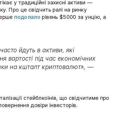
тікає у традиційні захисні активи —
у. Про це свідчить ралі на ринку
вперше
подолало
рівень $5000 за унцію, а
часто йдуть в активи, які
я вартості під час економічних
инки на кшталт криптовалют», —
талізації стейблкоїнів, що свідчитиме про
повернення довіри інвесторів.