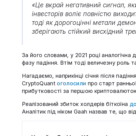
«Це вкрай негативний сигнал, я
інвесторів воліє повністю виходи
тоді як дорогоцінні метали демо
зберігають стійкий висхідний тре
За його словами, у 2021 році аналогічна 
фазу падіння. Втім тоді величезну роль т
Нагадаємо, наприкінці січня після падін
CryptoQuant
оголосили
про старт ранньої
прибутковості за першою криптовалютою, 
Реалізований збиток холдерів біткоїна
до
Аналітик під ніком Gaah назвав те, що ві