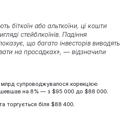
ть біткоїн або альткоїни, ці кошти
гляді стейблкоїнів. Падіння
 показує, що багато інвесторів виводять
пувати на просадках», — відзначили
,1 млрд супроводжувалося корекцією
дешевшав на 8% — з $95 000 до $88 000.
а торгується біля $88 400.