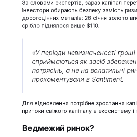
За словами експертів, зараз капітал пере
інвестори обирають безпеку замість ризик
дорогоцінних металів: 26 січня золото 
срібло піднялося вище $110.
«У періоди невизначеності гроші 
сприймаються як засіб збереженн
потрясінь, а не на волатильні р
прокоментували в Santiment.
Для відновлення потрібне зростання капі
притоки свіжого капіталу в екосистему і 
Ведмежий ринок?