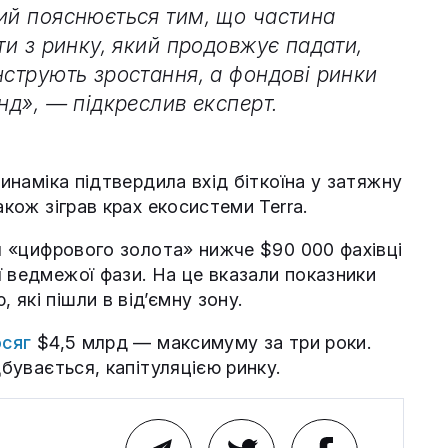
кий пояснюється тим, що частина
ти з ринку, який продовжує падати,
нструють зростання, а фондові ринки
нд», — підкреслив експерт.
динаміка підтвердила вхід біткоїна у затяжну
акож зіграв крах екосистеми Terra.
ня «цифрового золота» нижче $90 000 фахівці
 ведмежої фази. На це вказали показники
які пішли в від’ємну зону.
сяг
$4,5 млрд — максимуму за три роки.
дбувається, капітуляцією ринку.