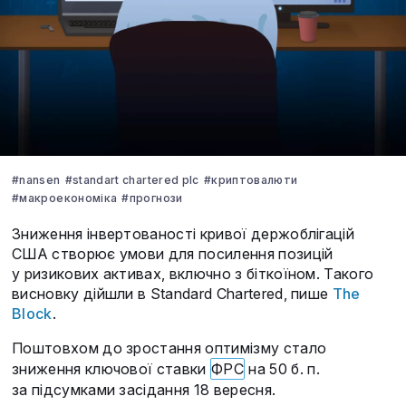
#nansen
#standart chartered plc
#криптовалюти
#макроекономіка
#прогнози
Зниження інвертованості кривої держоблігацій
США створює умови для посилення позицій
у ризикових активах, включно з біткоїном. Такого
висновку дійшли в Standard Chartered, пише
The
Block
.
Поштовхом до зростання оптимізму стало
зниження ключової ставки
ФРС
на 50 б. п.
за підсумками засідання 18 вересня.