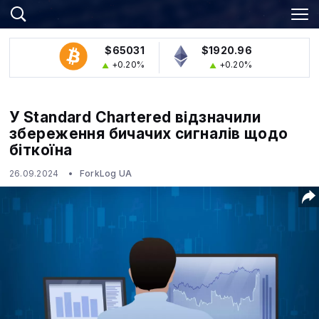
$65031
$1920.96
+0.20%
+0.20%
У Standard Chartered відзначили
збереження бичачих сигналів щодо
біткоїна
26.09.2024
ForkLog UA