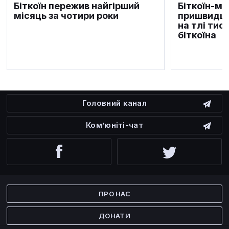
Біткоїн пережив найгірший
Біткоїн-м
місяць за чотири роки
пришвидшу
на тлі тис
біткоїна
Головний канал
Ком’юніті-чат
Facebook
Twitter
ПРО НАС
ДОНАТИ