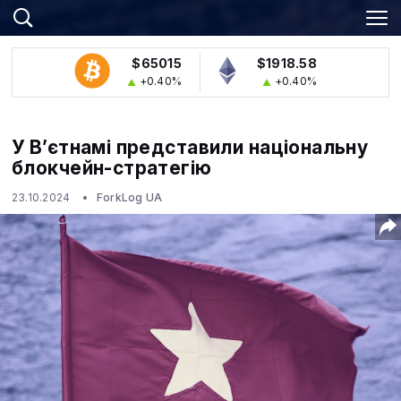
$65015
$1918.58
+0.40%
+0.40%
У В’єтнамі представили національну
блокчейн-стратегію
23.10.2024
ForkLog UA