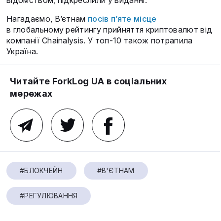
відомством, підкреслили у виданні.
Нагадаємо, В’єтнам
посів п’яте місце
в глобальному рейтингу прийняття криптовалют від
компанії Chainalysis. У топ-10 також потрапила
Україна.
Читайте ForkLog UA в соціальних
мережах
#БЛОКЧЕЙН
#В'ЄТНАМ
#РЕГУЛЮВАННЯ