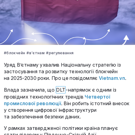
#блокчейн
#в'єтнам
#регулювання
Уряд В’єтнаму ухвалив Національну стратегію із
застосування та розвитку технології блокчейн
на 2025-2030 роки. Про це повідомляє
Vietnam.vn
.
Влада зазначила, що
DLT
-напрямок є одним із
провідних технологічних трендів
Четвертої
промислової революції
. Він робить істотний внесок
у створення цифрової інфраструктури
та забезпечення безпеки даних.
У рамках затвердженої політики країна планує
стати лідером у Південно-Східній Азії