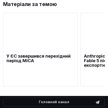
Матеріали за темою
У ЄС завершився перехідний
Anthropic 
період MiCA
Fable 5 пі
експортни
Головний канал