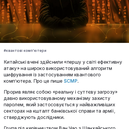
#квантові комп'ютери
Китайські вчені здійснили «першу у світі ефективну
атаку» на широко використовуваний алгоритм
шифрування із застосуванням квантового
комп’ютера. Про це пише
SCMP
.
Прорив являє собою «реальну і суттєву загрозу»
давно використовуваному механізму захисту
паролем, який застосовується у найважливіших
секторах на кшталт банківської справи та армії,
стверджують дослідники.
Група під керівництвом Ван Чао з Шанхайського