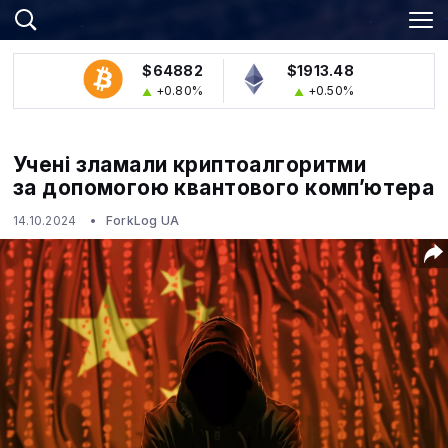
$64882
$1913.48
+0.80%
+0.50%
Учені зламали криптоалгоритми
за допомогою квантового комп’ютера
14.10.2024
ForkLog UA