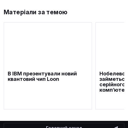
Матеріали за темою
В IBM презентували новий
Нобелевсь
квантовий чип Loon
займеться
серійного 
комп’ютер
Головний канал