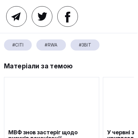
#CITI
#RWA
#ЗВІТ
Матеріали за темою
МВФ знов застеріг щодо
У червні з