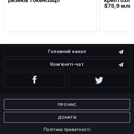
ризиків токенізації
криптозла
$75,9 млн
Головний канал
Ком’юніті-чат
Facebook
Twitter
ПРО НАС
ДОНАТИ
Політика приватності