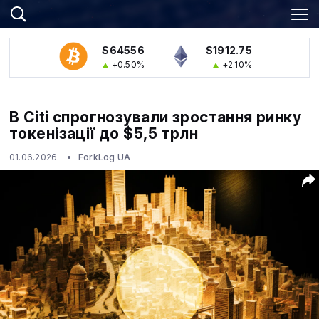
$64556
$1912.75
+0.50%
+2.10%
В Citi спрогнозували зростання ринку
токенізації до $5,5 трлн
01.06.2026
ForkLog UA