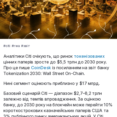
#citi
#rwa
#звіт
Аналітики Citi очікують, що ринок
токенізованих
цінних паперів зросте до $5,5 трлн до 2030 року.
Про це пише
CoinDesk
із посиланням на звіт банку
Tokenization 2030: Wall Street On-Chain.
Нині сегмент оцінюють приблизно у $17 млрд.
Базовий сценарій Citi — діапазон $2,7–8,2 трлн
залежно від темпів впровадження. За оцінкою
банку, до 2030 року на блокчейн може перейти 10%
короткострокових казначейських паперів США та
3% публічного ринку американських акцій. У Citi