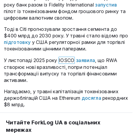
року банк разом із Fidelity International
запустив
пілот із токенізованим фондом грошового ринку та
цифровим валютним свопом.
Тоді в Citi прогнозували зростання сегмента до
$400 млрд до 2030 року. У травні стало відомо про
підготовку
у США регуляторної рамки для торгівлі
токенізованими цінними паперами.
У листопаді 2025 року
IOSCO
заявила
, що RWA
створює нові вразливості, попри потенціал
трансформації випуску та торгівлі фінансовими
активами.
Нагадаємо, у травні капіталізація токенізованих
держоблігацій США на Ethereum
досягла
рекордних
$8 млрд.
Читайте ForkLog UA в соціальних
мережах