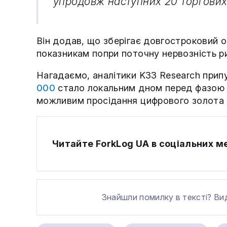
упродовж наступних 20 торгових
Він додав, що зберігає довгостроковий
показникам попри поточну нервозність ри
Нагадаємо, аналітики K33 Research припу
000
стало локальним дном перед фазою к
можливим просідання цифрового золота
Читайте ForkLog UA в соціальних 
Знайшли помилку в тексті? Ви