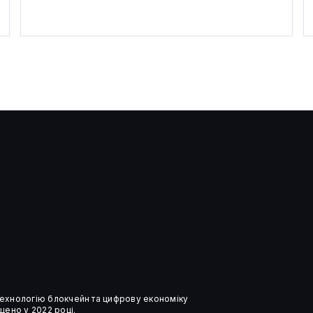
Оцінка Strategy вперше
опустилася нижче вартості її
біткоїн-резервів
 технологію блокчейн та цифрову економіку
ено у 2022 році.