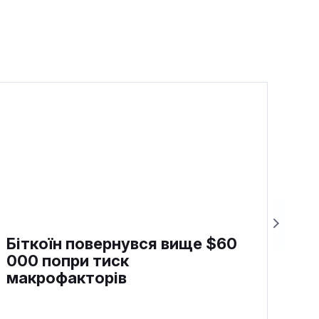
Біткоїн повернувся вище $60
000 попри тиск
макрофакторів