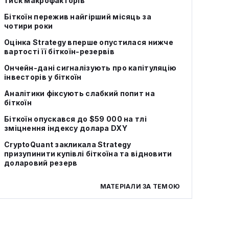
тиск макрофакторів
Біткоїн пережив найгірший місяць за
чотири роки
Оцінка Strategy вперше опустилася нижче
вартості її біткоїн-резервів
Ончейн-дані сигналізують про капітуляцію
інвесторів у біткоїн
Аналітики фіксують слабкий попит на
біткоїн
Біткоїн опускався до $59 000 на тлі
зміцнення індексу долара DXY
CryptoQuant закликала Strategy
призупинити купівлі біткоїна та відновити
доларовий резерв
МАТЕРІАЛИ ЗА ТЕМОЮ