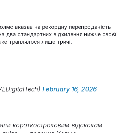
Холмс вказав на рекордну перепроданість
на два стандартних відхилення нижче своєї
таке траплялося лише тричі.
VEDigitalTech)
February 16, 2026
ияли короткостроковим відскокам