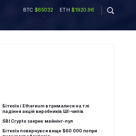
BTC
$65032
ETH
$1920.96
Біткоїн і Ethereum втрималися на тлі
падіння акцій виробників ШІ-чипів
SBI Crypto закриє майнінг-пул
Біткоїн повернувся вище $60 000 попри