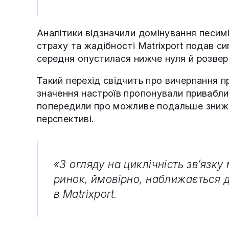
Аналітики відзначили домінування песимі
страху та жадібності Matrixport подав сиг
середня опустилася нижче нуля й розвер
Такий перехід свідчить про вичерпання п
значення настроїв пропонували привабли
попередили про можливе подальше зниже
перспективі.
«З огляду на циклічність зв’язку
ринок, ймовірно, наближається 
в Matrixport.