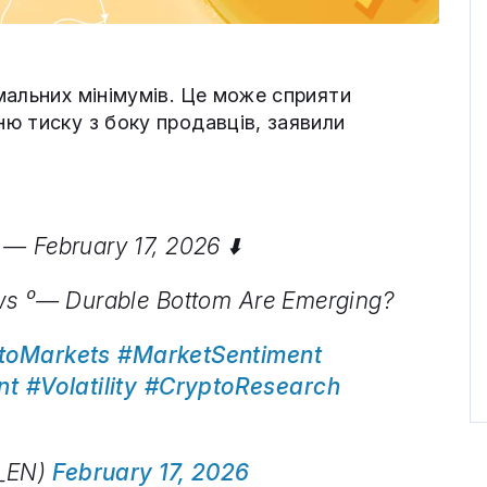
мальних мінімумів. Це може сприяти
ю тиску з боку продавців, заявили
 — February 17, 2026 ⬇️
ows ⁰— Durable Bottom Are Emerging?
toMarkets
#MarketSentiment
nt
#Volatility
#CryptoResearch
t_EN)
February 17, 2026