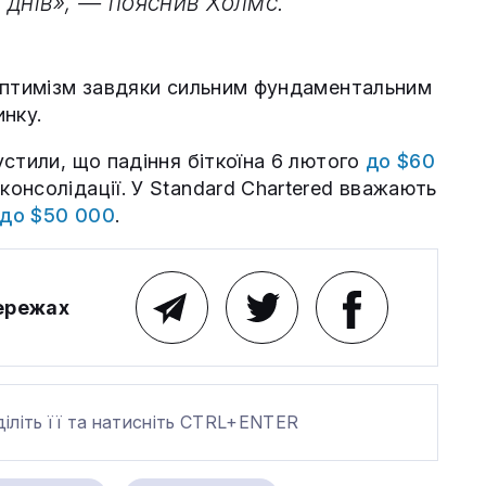
 днів», — пояснив Холмс.
 оптимізм завдяки сильним фундаментальним
нку.
стили, що падіння біткоїна 6 лютого
до $60
онсолідації. У Standard Chartered вважають
до $50 000
.
мережах
діліть її та натисніть CTRL+ENTER