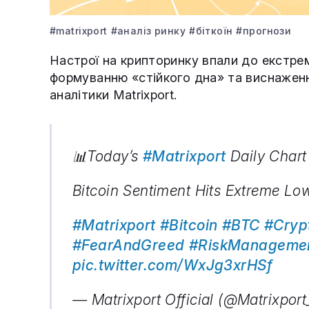
#matrixport
#аналіз ринку
#біткоїн
#прогнози
Настрої на крипторинку впали до екстре
формуванню «стійкого дна» та виснаженн
аналітики Matrixport.
📊Today’s
#Matrixport
Daily Chart
Bitcoin Sentiment Hits Extreme L
#Matrixport
#Bitcoin
#BTC
#Cryp
#FearAndGreed
#RiskManageme
pic.twitter.com/WxJg3xrHSf
— Matrixport Official (@Matrixpor