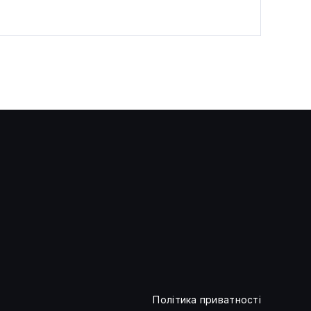
Ончейн-дані сигналізують про
капітуляцію інвесторів у
біткоїн
Політика приватності