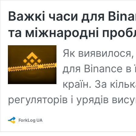
Важкі часи для Bina
та міжнародні проб
Як виявилося,
для Binance в 
країн. За кіль
регуляторів і урядів вису
ForkLog UA